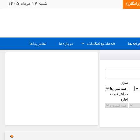
یگان)‏
شنبه 17 مرداد 1405
رفه ها
خدمات و امکانات
درباره ما
تماس با ما
+
متراژ
حداکثر قیمت
اجاره