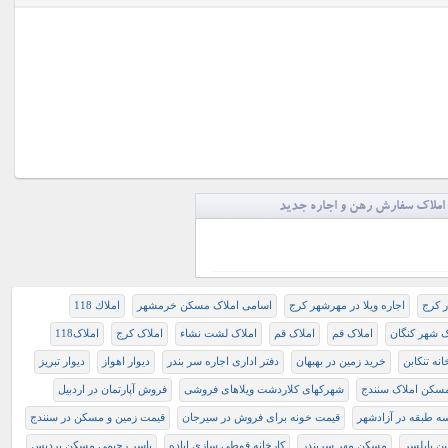
املاک سفارش رهن و اجاره جدید
ر کرج
اجاره ویلا در مهرشهر کرج
اسامی املاک مسکن خرمشهر
املاك 118
ک شهر کنگان
املاک قم
املاک قم
املاک لشت نشاء
املاک کرج
املاک118
نه تنکابن
خرید زمین در بهبهان
دفتر اداری اجاره سر بندر
دیوار اهواز
دیوار تبریز
سکن املاک سنندج
شهرکهای کلاردشت ویلاهای فروشی
فروش آپارتمان در اردبیل
ه طبقه در آزادشهر
قیمت خونه برای فروش در سیرجان
قیمت زمین و مسکن در سنندج
ین بابلسر
مسکن مهر سربندر
کارخانه قوطی سازی اباده
یاسر رحیمی مسکن پردیس