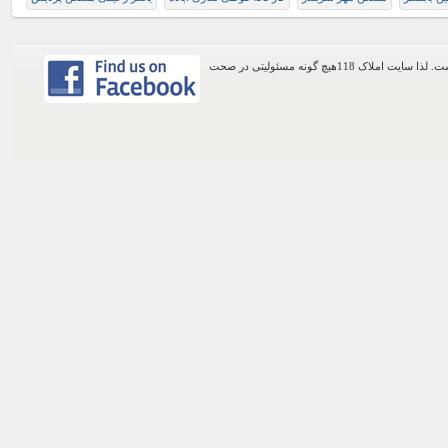
اطلاعات موجود در این وب سایت از طریق کاربران عمومی سایت ثبت شده است. لذا سایت املاک 118هیچ گونه مسئولیتی در صحت