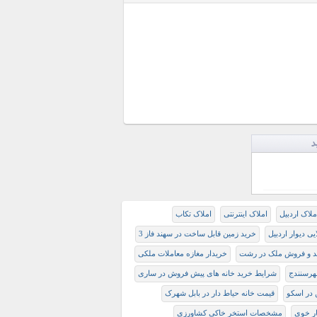
د
ملاک اردبیل
املاک اینترنتی
املاک تکاب
یی دیوار اردبیل
خريد زمين قابل ساخت در سهند فاز 3
د و فروش ملک در رشت
خریدار مغازه معاملات ملکی
رسنندج
شرایط خرید خانه های پیش فروش در ساری
 در اسکو
قیمت خانه حیاط دار در بابل شهرک
ار خوی
مشخصات استخر خاکی کشاورزی