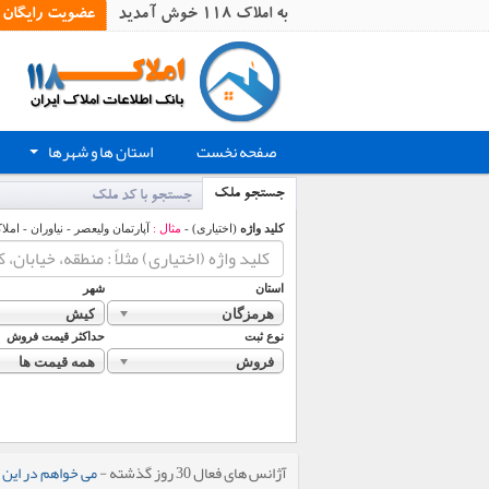
به املاک 118 خوش آمدید
عضویت رایگان
صفحه نخست
استان ها و شهرها
+
جستجو ملک
جستجو با کد ملک
کلید واژه
(اختیاری) -
مثال :
آپارتمان ولیعصر - نیاوران - املا
استان
شهر
هرمزگان
کیش
نوع ثبت
حداکثر قیمت فروش
فروش
همه قیمت ها
آژانس های فعال 30 روز گذشته -
می خواهم در این 