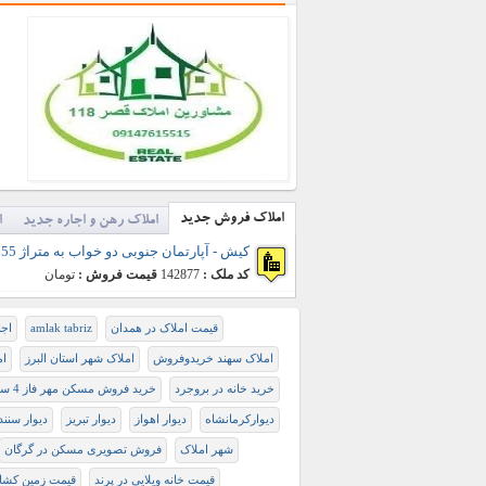
املاک فروش جدید
املاک رهن و اجاره جدید
ا
کیش - آپارتمان جنوبی دو خواب به متراژ 55 متر مربع (فروش)
کد ملک :
142877
قیمت فروش :
تومان
قیمت املاک در همدان
amlak tabriz
اجا
املاک سهند خریدوفروش
املاک شهر استان البرز
ام
خرید خانه در بروجرد
خرید فروش مسکن مهر فاز 4 سهند
ديواركرمانشاه
دیوار اهواز
دیوار تبریز
دیوار سنند
شهر املاک
فروش تصویری مسکن در گرگان
قیمت خانه ویلایی در پرند
قیمت زمین کشاو