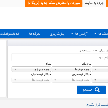
ورود به سایت
سپردن یا سفارش ملک جدید (رایگان)‏
ملک ها
آژانس ها
پنل کاربری
تعرفه ها
خدمات و امکانا
+
+
ک تهران - خانه در رشدیه و ...
نوع ملک
متراژ
همه نوع ها
همه متراژها
حداکثر قیمت رهن
حداکثر قیمت اجاره
همه قیمت ها
همه قیمت ها
جستجو
لیست قرار بگیرم