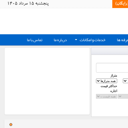
یگان)‏
پنجشنبه 15 مرداد 1405
رفه ها
خدمات و امکانات
درباره ما
تماس با ما
+
متراژ
حداکثر قیمت
اجاره