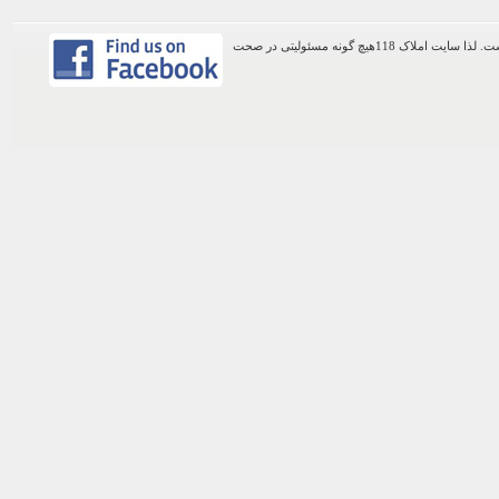
اطلاعات موجود در این وب سایت از طریق کاربران عمومی سایت ثبت شده است. لذا سایت املاک 118هیچ گونه مسئولیتی در صحت