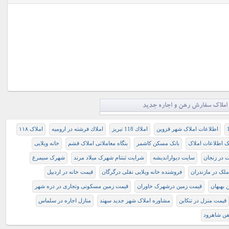
املاک سفارش رهن و اجاره جدید
اطلاعات املاک شهر قزوین
املاك 118 تبريز
املاك فرشته در اروميه
املاک ۱۱۸
نک اطلاعات املاک
بانک مسکن کاشمر
بنگاه معاملاتی املاک قشم
خانه ویلایی
 در زنجان
سایت دیواراندیشه
شرايت ثبتنام شهرک ميلاد مرند
شهرک سیمرغ
لک در مازندران
فروشنده خانه ویلایی نقلی درگرگان
قيمت خانه در اردبيل
 بهبهان
قیمت زمین درشهرک خاوران
قیمت زمین مسکونی وتجاری در دره شهر
قیمت منزل در تنکابن
مشاوره املاک شهر جدید سهند
منازل اجاره در سلماس
فن شاهرود