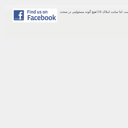
اطلاعات موجود در این وب سایت از طریق کاربران عمومی سایت ثبت شده است. لذا سایت املاک 118هیچ گونه مسئولیتی در صحت