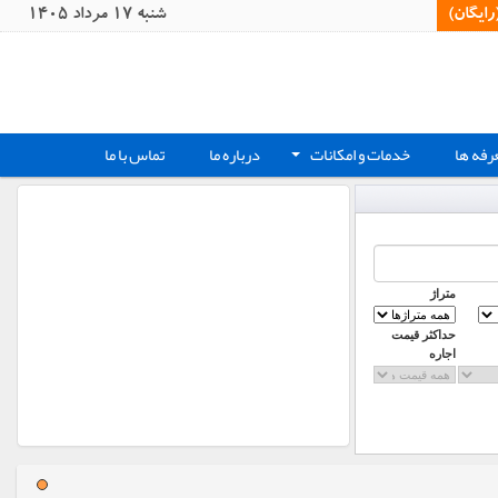
یگان)‏
شنبه 17 مرداد 1405
رفه ها
خدمات و امکانات
درباره ما
تماس با ما
+
متراژ
حداکثر قیمت
اجاره