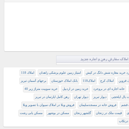
املاک سفارش رهن و اجاره جدید
رد خرید مغازه شش دانگ در کیش
امتیاز زمین علوم پزشکی زاهدان
املاك 118
ک قزوین
املاک کرج
املاک118
بانک املاک خوزستان
برجهای آسمان تبریز
خانه اجاره ای در بروجرد
خريد زمين در اردبيل
ﺧﺮﻳﺪ ﺳﻮﻳﻴﺖ ﻣﺘﺮاﮊ ﺯﻳﺮ 40
 یال ایلخچی
دیوار تبریز
دیوار تهران
رهن كامل اپارتمان در تبريز
 قشم
فروش خانه در مسجدسلیمان
فروش ویلا در املاک سیوان با تصویر ویلا
ی
قیمت ملک در زنجان
گلشهر زنجان
مسکن در بوشهر
مسکن یابی رشت
درتکاب