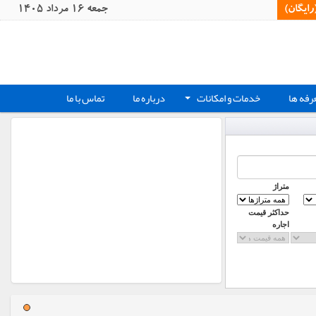
یگان)‏
جمعه 16 مرداد 1405
رفه ها
خدمات و امکانات
درباره ما
تماس با ما
+
متراژ
حداکثر قیمت
اجاره