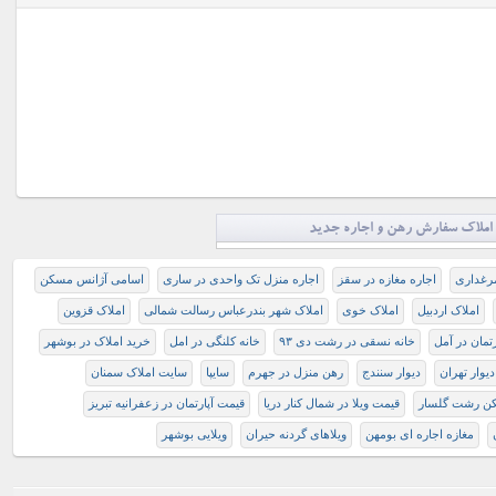
املاک سفارش رهن و اجاره جدید
مرغداری
اجاره مغازه در سقز
اجاره منزل تک واحدی در ساری
اسامی آژانس مسکن
املاک اردبیل
املاک خوی
املاک شهر بندرعباس رسالت شمالی
املاک قزوین
تمان در آمل
خانه نسقی در رشت دی ۹۳
خانه کلنگی در امل
خرید املاک در بوشهر
دیوار تهران
دیوار سنندج
رهن منزل در جهرم
سایپا
سایت املاک سمنان
ن رشت گلسار
قیمت ویلا در شمال کنار دریا
قیمت آپارتمان در زعفرانیه تبریز
مغازه اجاره ای بومهن
ویلاهای گردنه حیران
ویلایی بوشهر