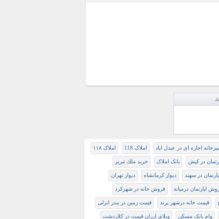
د
پزخانه اجاره ای در عبدل ایاد
املاک 118
املاک ۱۱۸
رتمان در کیش
بانک املاک
خريد ملك تبريز
ارتمان در سهند
ديوار كرمانشاه
دیوار تهران
وش اپارتمان درمیانه
فروش خانه در شهرکرد
قیمت خانه درشهر پرند
قیمت زمین در بندر انزلی
وام بانک مسکن
ویلای ارزان قیمت در کلاردشت