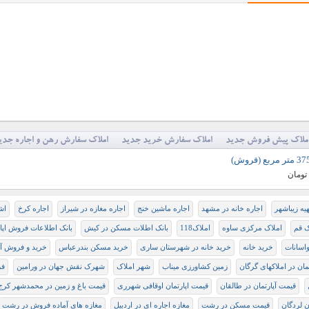
ملاک پیش فروش جدید
املاک سفارش خرید جدید
املاک سفارش رهن و اجاره جدی
هیه زیباشهر
اجاره خانه در مشهد
اجاره ماشین خنج
اجاره مغازه در شيراز
اجاره کرخ
اش
ک قم
املاک مرکزی ساوه
املاک118
بانک اطلات مسکن در کیش
بانک اطلاعات فروش اپا
واسانات
خرید خانه
خرید خانه در شهرستان ساری
خرید مسکن بندرعباس
خرید و فروش آپ
مان در املاکهای گرگان
زمین کشاورزی میناب
شهر املاک
شهرک نقش جهان در ورامین
فر
قیمت آپارتمان در طالقان
قیمت اپارتمان اوقافی شهرری
قیمت باغ و زمین در محمدشهر کرج
 لردگان
قیمت مسکن در رشت
مغازه اجاره ای در اردبیل
مغازه های آماده فروش در رشت