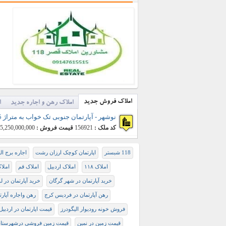
املاک فروش جدید
املاک رهن و اجاره جدید
ا
نوشهر - آپارتمان جنوبی تک خواب به متراژ 375 متر مربع (فروش)
کد ملک :
156921
قیمت فروش :
5,250,000,000 تومان
118 شبستر
اپارتمان کوچک ارزان رشت
اجاره برج ال
املاک ۱۱۸
املاک اردبیل
املاک قم
املا
خرید آپارتمان در شهر گرگان
خرید آپارتمان در ل
رهن آپارتمان در فردیس کرج
رهن واجاره آپارت
فروش خونه رودیوار الیگودرز
قيمت اپارتمان در اردبيل
قیمت زمین در نمین
قیمت زمین فروشی درشھرستان