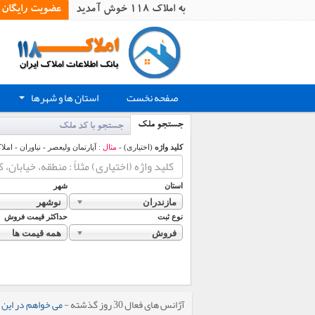
به املاک 118 خوش آمدید
عضویت رایگان
صفحه نخست
استان ها و شهرها
+
جستجو ملک
جستجو با کد ملک
کلید واژه
(اختیاری) -
مثال :
آپارتمان ولیعصر - نیاوران - املا
استان
شهر
مازندران
نوشهر
نوع ثبت
حداکثر قیمت فروش
فروش
همه قیمت ها
آژانس های فعال 30 روز گذشته -
می خواهم در این 