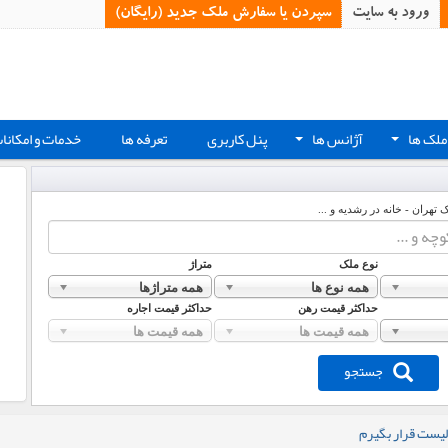
ورود به سایت
سپردن یا سفارش ملک جدید (رایگان)‏
ملک ها
آژانس ها
پنل کاربری
تعرفه ها
خدمات و امکانا
+
+
ک تهران - خانه در رشدیه و ...
نوع ملک
متراژ
همه نوع ها
همه متراژها
حداکثر قیمت رهن
حداکثر قیمت اجاره
همه قیمت ها
همه قیمت ها
جستجو
لیست قرار بگیرم