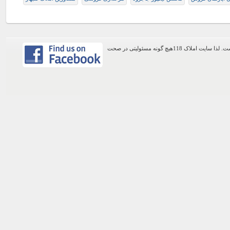
اطلاعات موجود در این وب سایت از طریق کاربران عمومی سایت ثبت شده است. لذا سایت املاک 118هیچ گونه مسئولیتی در صحت