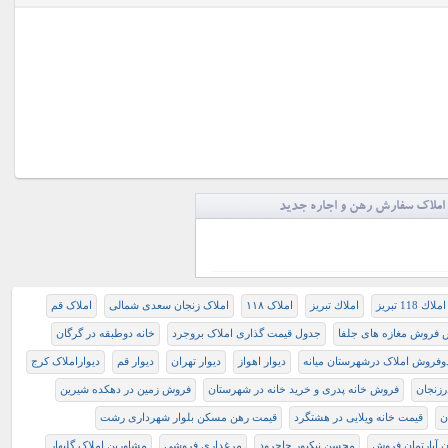
املاک سفارش رهن و اجاره جدید
املاك 118 تبريز
املاك تبريز
املاک ۱۱۸
املاک زنجان سعدی شمالی
املاک قم
 فروش مغازه های جلفا
جدول قیمت گذاری املاک بروجرد
خانه دوطبقه در گرگان
وفروش املاک درشهرستان میانه
دیوار اهواز
دیوار تهران
دیوار قم
دیواراملاک کرج
رزنجان
فروش خانه پدری و خرید خانه در شهرستان
فروش زمین در دهکده شیرین
ن
قیمت خانه ویلایی در هشتگرد
قیمت رهن مسکن بلوار شهرداری رشت
ن آپارتمان فروش
محسن نیکپور جاجرود
مرغداری فروشی
مشاورین املاک گلبهار