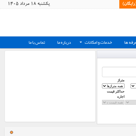
یگان)‏
يکشنبه 18 مرداد 1405
رفه ها
خدمات و امکانات
درباره ما
تماس با ما
+
متراژ
حداکثر قیمت
اجاره