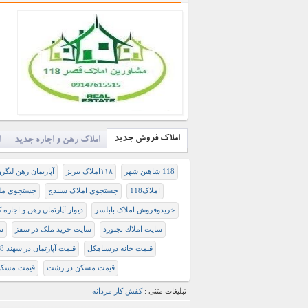
املاک فروش جدید
املاک رهن و اجاره جدید
ا
118 شاهین شهر
۱۱۸املاک تبریز
آپارتمان رهن لنگرو
املاک118
جستجوی املاک سنندج
جستجوی م
خریدوفروش املاک بابلسر
ديوار آپارتمان رهن و اجاره 
سايت املاك بجنورد
سایت خرید ملک در سقز
س
قيمت خانه درسياهکل
قیمت آپارتمان در سهند 118
قیمت مسکن در رشت
قیمت مسکن
تبلیغات متنی :
کفش کار مردانه