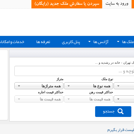
ورود به سایت
سپردن یا سفارش ملک جدید (رایگان)‏
ملک ها
آژانس ها
پنل کاربری
تعرفه ها
خدمات و امکانا
+
+
ک تهران - خانه در رشدیه و ...
نوع ملک
متراژ
همه نوع ها
همه متراژها
حداکثر قیمت رهن
حداکثر قیمت اجاره
همه قیمت ها
همه قیمت ها
جستجو
لیست قرار بگیرم