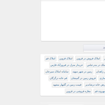
د
املاک فروش در قزوین
املاک قزوین
املاک قم
لک در بندرعباس
خریدار منزل در فیروزآباد فارس
 زاهدان
زمین در شهر سهند
سامانه املاک سیرجان
ساری
فروش زمین در گمیشان
قم خانه درگرگان
هن خانه درشاندیز
قیمت زمین در گلبهار مشهد
هروند قم
مغازه فروشی در قزوین