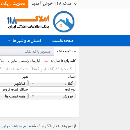
به املاک 118 خوش آمدید
عضویت رایگان
صفحه نخست
استان ها و شهرها
+
جستجو ملک
جستجو با کد ملک
کلید واژه
(اختیاری) -
مثال :
آپارتمان ولیعصر - نیاوران - املا
استان
شهر
گیلان
کیاشهر
نوع ثبت
حداکثر قیمت فروش
فروش
همه قیمت ها
آژانس های فعال 30 روز گذشته -
می خواهم در این 