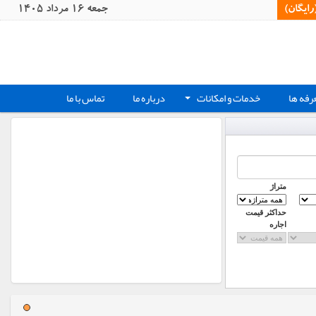
یگان)‏
جمعه 16 مرداد 1405
رفه ها
خدمات و امکانات
درباره ما
تماس با ما
+
متراژ
حداکثر قیمت
اجاره