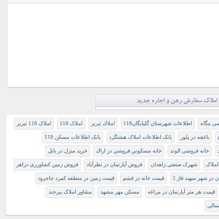
املاک سفارش رهن و اجاره جدید
ی بنگاه
اطلاعات شهرستان گلپایگان118
املاك تبريز
املاک 118
املاک 118 تبریز
باغچه در پلور
بانک اطلاعات املاک هشتگرد
بانک اطلاعات مسکن 118
خانه فروشی الوند
خانه مسكوني فروشي در اراك
خرید منزل در بابل
املاک
شهرک صنعتی زاهدان
فروش آپارتمان در نظرآباد
فروش زمین کشاورزی دراهر
ن در شهر سهند فاز 2
قیمت خانه در قشم
قیمت زمین در منطقه کمرد جاجرود
قیمت هر متر آپارتمان در مراغه
مسکن مهر مشهد
مشاور املاک بیرجند
مالی