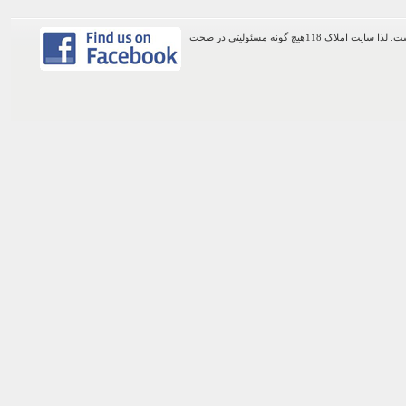
اطلاعات موجود در این وب سایت از طریق کاربران عمومی سایت ثبت شده است. لذا سایت املاک 118هیچ گونه مسئولیتی در صحت