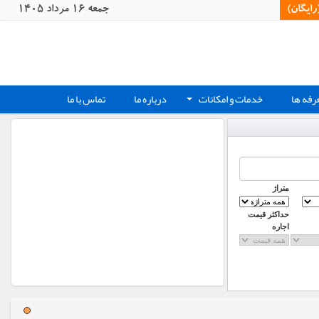
یگان)‏
جمعه 16 مرداد 1405
رفه ها
خدمات و امکانات
درباره ما
تماس با ما
+
متراژ
حداکثر قیمت
اجاره