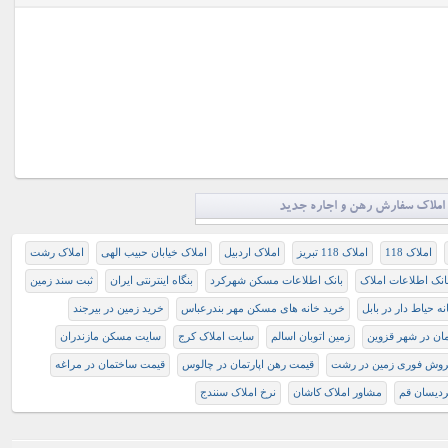
املاک سفارش رهن و اجاره جدید
املاک 118
املاک 118 تبریز
املاک اردبیل
املاک خیابان حبیب الهی
املاک رشت
انک اطلاعات املاک
بانک اطلاعات مسکن شهرکرد
بنگاه اینترنتی ایران
ثبت سند زمین
ه حیاط دار در بابل
خرید خانه های مسکن مهر بندرعباس
خرید زمین در بیرجند
تمان در شهر قزوین
زمین اتوبان اسالم
سایت املاک کرج
سایت مسکن مازندران
وش فوری زمین در رشت
قیمت رهن اپارتمان در چالوس
قیمت ساختمان در مراغه
دیسان قم
مشاور املاک کاشان
نرخ املاک سنندج