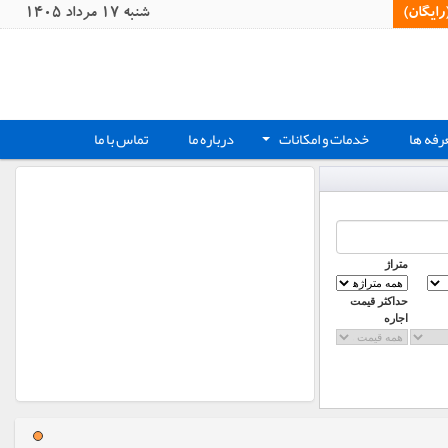
یگان)‏
شنبه 17 مرداد 1405
رفه ها
خدمات و امکانات
درباره ما
تماس با ما
+
متراژ
حداکثر قیمت
اجاره