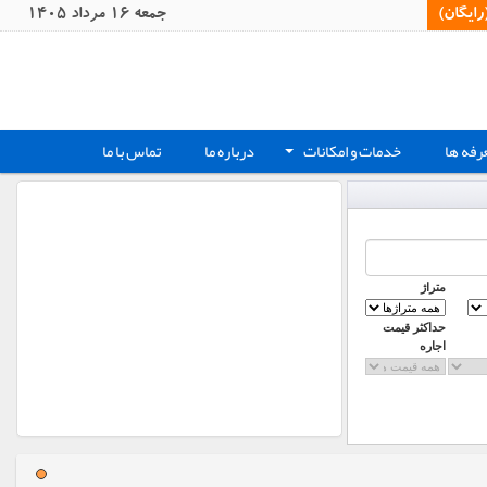
یگان)‏
جمعه 16 مرداد 1405
رفه ها
خدمات و امکانات
درباره ما
تماس با ما
+
متراژ
حداکثر قیمت
اجاره