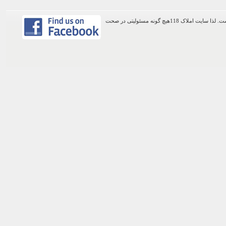
اطلاعات موجود در این وب سایت از طریق کاربران عمومی سایت ثبت شده است. لذا سایت املاک 118هیچ گونه مسئولیتی در صحت