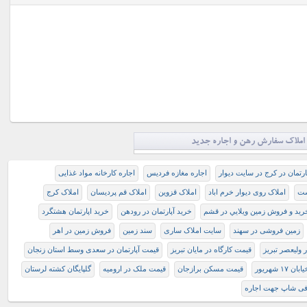
املاک سفارش رهن و اجاره جدید
ارتمان در کرج در سایت دیوار
اجاره مغازه فردیس
اجاره کارخانه مواد غذایی
شت
املاک روی دیوار خرم اباد
املاک قزوین
املاک قم پردیسان
املاک کرج
ريد و فروش زمين ويلايي در قشم
خرید آپارتمان در رودهن
خرید اپارتمان هشتگرد
زمین فروشی در سهند
سایت املاک ساری
سند زمین
فروش زمین در اهر
 وليعصر تبريز
قيمت كارگاه در مايان تبريز
قیمت آپارتمان در سعدی وسط استان زنجان
 شهریور
قیمت مسکن برازجان
قیمت ملک در ارومیه
گلپایگان کشته لرستان
فی شاپ جهت اجاره