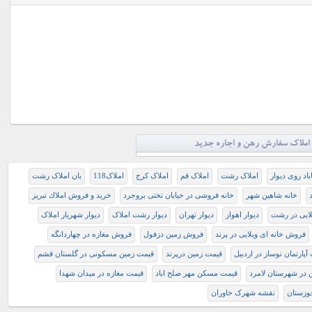
املاک سفارش رهن و اجاره جدید
باد روی دیوار
املاک رشت
املاک قم
املاک کرج
املاک118
بان املاک رشت
خانه شاهین شهر
خانه فروشی در خیابان تختی بروجرد
خريد و فروش املاك تبريز
لایی در رشت
دیوار اهواز
دیوار تهران
دیوار رشت املاک
دیوار شهریار املاک
فروش خانه ای ویلایی در پرند
فروش زمین دزفول
فروش مغازه در چهاردانگه
آپارتمان نوساز در اردبیل
قیمت زمین درپرند
قیمت زمین مسکونی در گلستان قشم
در شهرستان لامرد
قیمت مسکن مهر صلح اباد
قیمت مغازه در میدان شهدا
وزستان
نقشه شهرک خاوران