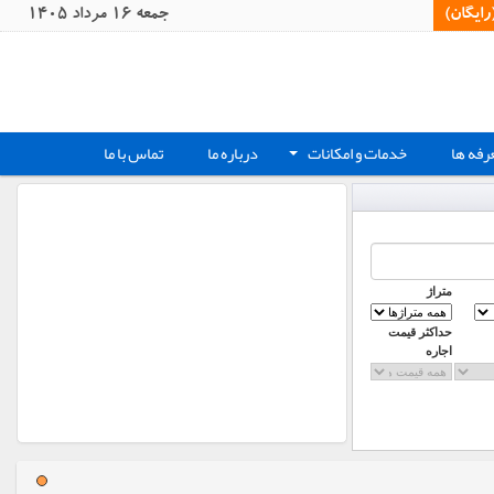
یگان)‏
جمعه 16 مرداد 1405
رفه ها
خدمات و امکانات
درباره ما
تماس با ما
+
متراژ
حداکثر قیمت
اجاره