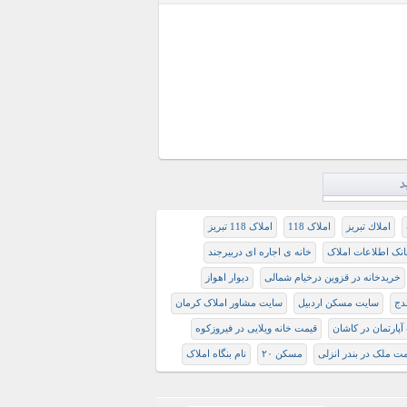
د
املاك تبريز
املاک 118
املاک 118 تبریز
انک اطلاعات املاک
خانه ی اجاره ای دربیرجند
خریدخانه در قزوین درخیام شمالی
دیوار اهواز
سایت مسکن اردبیل
سایت مشاور املاک کرمان
آپارتمان در کاشان
قیمت خانه ویلایی در فیروزکوه
مت ملک در بندر انزلی
مسکن ۲۰
نام بنگاه املاک