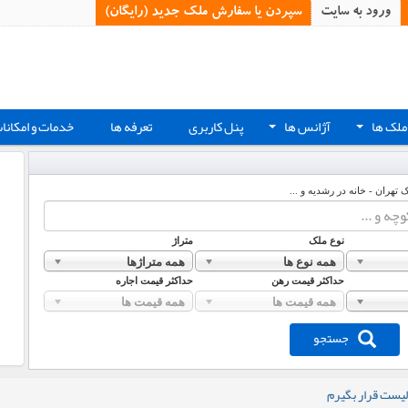
ورود به سایت
سپردن یا سفارش ملک جدید (رایگان)‏
ملک ها
آژانس ها
پنل کاربری
تعرفه ها
خدمات و امکانا
+
+
ک تهران - خانه در رشدیه و ...
نوع ملک
متراژ
همه نوع ها
همه متراژها
حداکثر قیمت رهن
حداکثر قیمت اجاره
همه قیمت ها
همه قیمت ها
جستجو
لیست قرار بگیرم