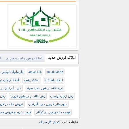
املاک فروش جدید
املاک رهن و اجاره جدید
ا
amlak tabriz
amlak118
اپارتمانهای لوکس ش
املاک باما 118
املاک رشت
املاک زنجان دیو
خريد خانه در شهر جديد سهند
خرید آپارتمان در 
رهن ارزان لواسان
رهن خانه در زیباشهر قزوین
رهن و
شهرستان قزوین خرید آپارتمان
فروش خانه در قزو
قیمت خانه ویلایی در گرگان
قیمت خرید و فروش مس
تبلیغات متنی :
کفش کار مردانه