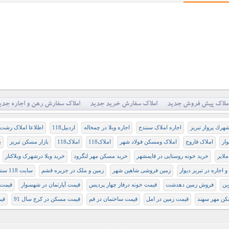
ملاک پیش فروش جدید
املاک سفارش خرید جدید
املاک سفارش رهن و اجاره جدی
هرك پرواز تبريز
اجاره املاک سنندج
اجاره ويلا در چمخاله
اردبیل118
اطلاعا املاک رشت
ار
املاک فاروج
املاک ومسکن فولاد شهر
املاک118
املاک118
بازار مسکن تبريز
ب
ملایر
خرید خونه روستایی در قایمشهر
خرید مسکن مهر لنگرود
خرید ویلا درشهرک ویلاکنار
 اجاره در تبریز دیوار
زمین فروشی شاهین شهر
زمین و ملک در جزیره قشم
سایت 118 سنندج
ین
فروش زمین دهدشت
ﻗﻴﻤﺖ ﺧﻮﻧﻪ ﺩﺭﻓﺎﺯ ﭼﻬﺎﺭ ﭘﺮﺩﻳﺲ
قیمت آپارتمان در شهسوار
قیمت 
کن مهر سهند
قیمت زمین در امل
قیمت ساختمان در قم
قیمت مسکن در کرج سال 91
قی