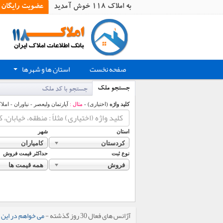
به املاک 118 خوش آمدید
عضویت رایگان
صفحه نخست
استان ها و شهرها
+
جستجو ملک
جستجو با کد ملک
کلید واژه
(اختیاری) -
مثال :
آپارتمان ولیعصر - نیاوران - املا
استان
شهر
کردستان
کامیاران
نوع ثبت
حداکثر قیمت فروش
فروش
همه قیمت ها
آژانس های فعال 30 روز گذشته -
می خواهم در این 