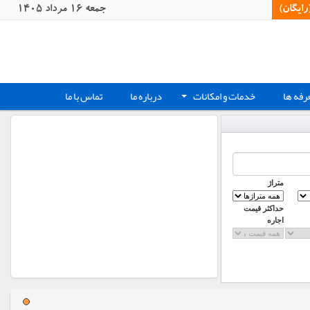
یگان)‏
جمعه 16 مرداد 1405
رفه ها
خدمات و امکانات
درباره ما
تماس با ما
+
متراژ
حداکثر قیمت
اجاره