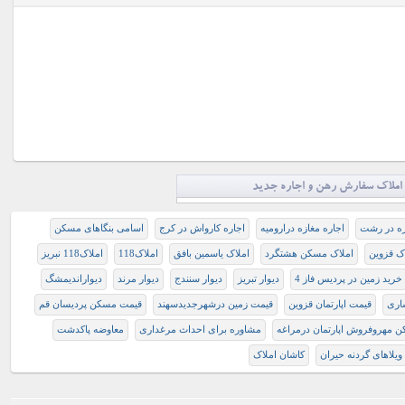
املاک سفارش رهن و اجاره جدید
زه در رشت
اجاره مغازه دراروميه
اجاره کارواش در کرج
اسامی بنگاهای مسکن
ک قزوین
املاک مسکن هشتگرد
املاک یاسمین بافق
املاک118
املاک118 نبریز
خرید زمین در پردیس فاز 4
دیوار تبریز
دیوار سنندج
دیوار مرند
دیواراندیمشگ
اری
قیمت اپارتمان قزوین
قیمت زمین درشهرجدیدسهند
قیمت مسکن پردیسان قم
 مهروفروش اپارتمان درمراغه
مشاوره برای احداث مرغداری
معاوضه پاکدشت
ویلاهای گردنه حیران
کاشان املاک