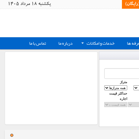
یگان)‏
يکشنبه 18 مرداد 1405
رفه ها
خدمات و امکانات
درباره ما
تماس با ما
+
متراژ
حداکثر قیمت
اجاره