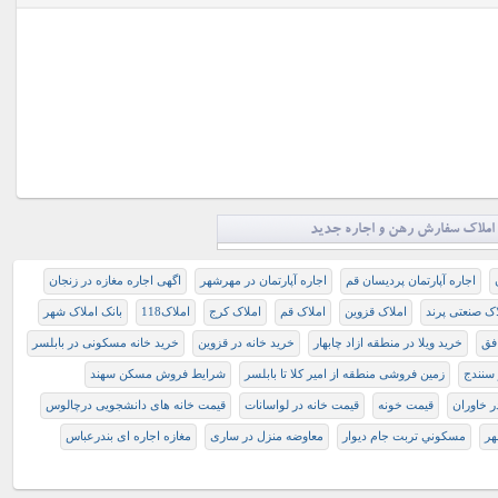
املاک سفارش رهن و اجاره جدید
اجاره آپارتمان پردیسان قم
اجاره آپارتمان در مهرشهر
اگهی اجاره مغازه در زنجان
اک صنعتی پرند
املاک قزوین
املاک قم
املاک کرج
املاک118
بانک املاک شهر
افق
خريد ويلا در منطقه ازاد چابهار
خرید خانه در قزوین
خرید خانه مسکونی در بابلسر
 سنندج
زمین فروشی منطقه از امیر کلا تا بابلسر
شرایط فروش مسکن سهند
 خاوران
قيمت خونه
قیمت خانه در لواسانات
قیمت خانه های دانشجویی درچالوس
هر
مسكوني تربت جام ديوار
معاوضه منزل در ساری
مغازه اجاره ای بندرعباس