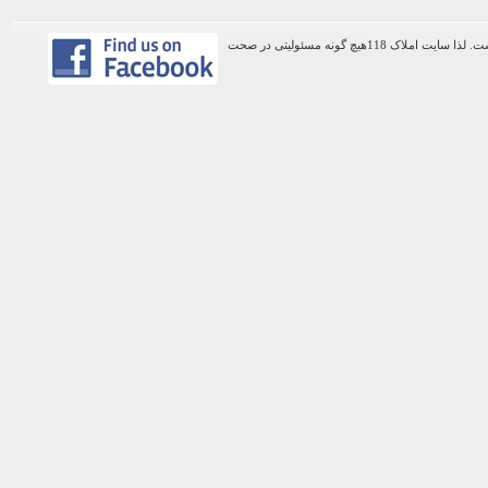
اطلاعات موجود در این وب سایت از طریق کاربران عمومی سایت ثبت شده است. لذا سایت املاک 118هیچ گونه مسئولیتی در صحت