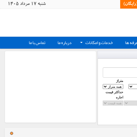
یگان)‏
شنبه 17 مرداد 1405
رفه ها
خدمات و امکانات
درباره ما
تماس با ما
+
متراژ
حداکثر قیمت
اجاره