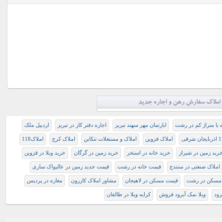
املاک سفارش رهن و اجاره جدید
 با متراژ كم در رشت
ابارتمان مهر سهند تبريز
اجاره دفتر كار در تبريز
اردبیل ملک
املاک قزوین
املاک و مستغلات تنکابن
املاک کرج
املاک118
ريد زمين در شيراز
خرید خانه در استخر
خرید زمین در گرگان
خرید ویلا در قزوین
ملاک صنعتی در سنندج
قيمت خانه در رشت
قیمت جدید زمین در عالیواک ساری
مسکن در رشت
قیمت مسکن در لاهیجان
مشاور املاک کازرون
مغازه در پردیس
رود
ویلا نمک آبرود فروش
کرایه ویلا در طالقان