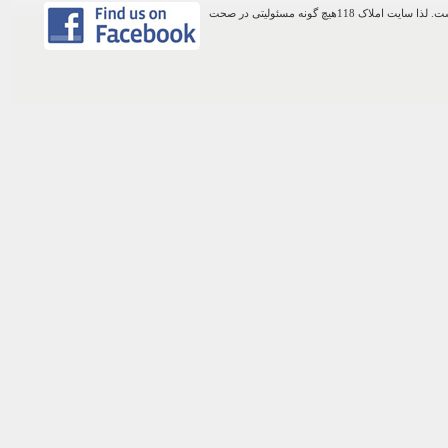
اطلاعات موجود در این وب سایت از طریق کاربران عمومی سایت ثبت شده است. لذا سایت املاک 118هیچ گونه مسئولیتی در صحت