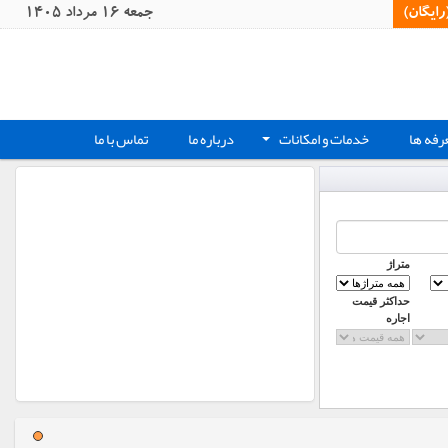
یگان)‏
جمعه 16 مرداد 1405
رفه ها
خدمات و امکانات
درباره ما
تماس با ما
+
متراژ
حداکثر قیمت
اجاره