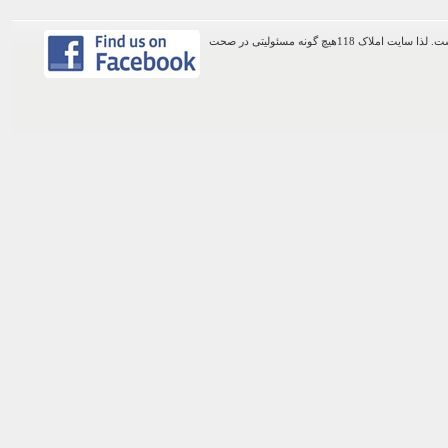
اطلاعات موجود در این وب سایت از طریق کاربران عمومی سایت ثبت شده است. لذا سایت املاک 118هیچ گونه مسئولیتی در صحت