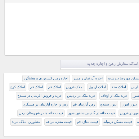
املاک سفارش رهن و اجاره جدید
ر مسکن مهررضا دررشت
اجاره آپارتمان رامسر
اجاره زمین کشاورزی درهشتگرد
املاک ۱۱۸
املاک اردبیل
املاک قزوین
املاک قم
املاک قم
املاک کرج
نسور
خرید ملک از اوقاف
خرید ملک در پردیس
خرید و فروش آپارتمان در سنندج
دیوار اهواز
دیوار سنندج
رهن آپارتمان قم
رهن و اجاره آپارتمان در هشتگرد
ر در قزوین
قيمت خانه در گلديس شاهين شهر
قيمت خانه ها در شهرستان اردل
ه
قیمت مسکن درمیانه
قیمت مغازه قم
قیمت مغازه مراغه
مشاورین املاک مرند