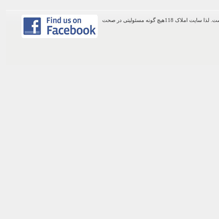
اطلاعات موجود در این وب سایت از طریق کاربران عمومی سایت ثبت شده است. لذا سایت املاک 118هیچ گونه مسئولیتی در صحت