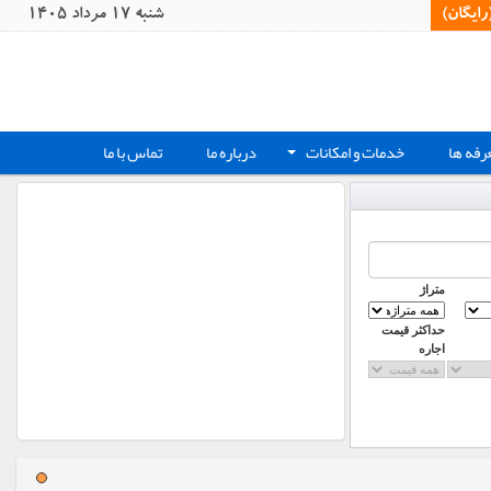
یگان)‏
شنبه 17 مرداد 1405
رفه ها
خدمات و امکانات
درباره ما
تماس با ما
+
متراژ
حداکثر قیمت
اجاره