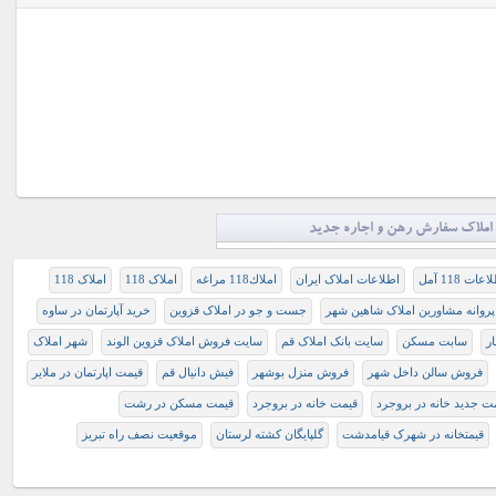
املاک سفارش رهن و اجاره جدید
عات 118 آمل
اطلاعات املاک ایران
املاك118 مراغه
املاک 118
املاک 118
پروانه مشاورین املاک شاهین شهر
جست و جو در املاک قزوین
خرید آپارتمان در ساوه
ر
سابت مسکن
سایت بانک املاک قم
سایت فروش املاک قزوین الوند
شهر املاک
فروش سالن داخل شهر
فروش منزل بوشهر
فیش‏ ‏دانیال‏ ‏قم
قيمت اپارتمان در ملاير
ت جدید خانه در بروجرد
قیمت خانه در بروجرد
قیمت مسکن در رشت
قیمتخانه در شهرک قیامدشت
گلپایگان کشته لرستان
موقعیت نصف راه تبریز