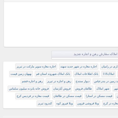
املاک سفارش رهن و اجاره جدید
اری در رامیان
اجاره مغازه در شهر جدید سهند
اجاره مغازه سوپر مارکت در تبریز
املاک118
بانک اطلاعات املاک
بانک املاک شهروند استان قم
بهبهان زمین قیمت
د زمین در بندرعباس
دیوار سنندج
رهن و اجاره در تبريز
رهن و اجاره قشم
هر
شهر املاک
ﻃﺎﻟﻘﺎﻥ ﻓﺮﻭﺵ
فروش آپارتمان
فروش خانه پانزده میلیون سلماس
قیمت مسکن در استارا
قیمت مسکن در طالقان
قیمت مغازه در فردیس کرج
غازه در کرج
ویلا فروشی قزوین
ویلا فیروز کوه
کندرود تبریز