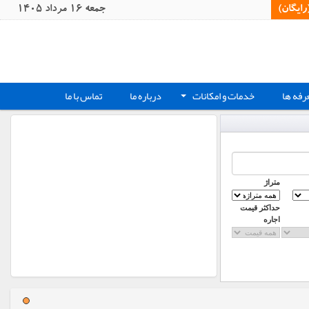
یگان)‏
جمعه 16 مرداد 1405
رفه ها
خدمات و امکانات
درباره ما
تماس با ما
+
متراژ
حداکثر قیمت
اجاره