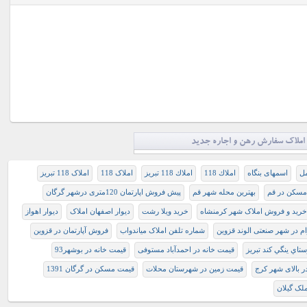
املاک سفارش رهن و اجاره جدید
مل
اسمهای بنگاه
املاك 118
املاك 118 تبريز
املاک 118
املاک 118 تبریز
 مسکن در قم
بهترین محله شهر قم
پیش فروش اپارتمان 120متری درشهر گرگان
خرید و فروش املاک شهر کرمنشاه
خرید ویلا رشت
دیوار اصفهان املاک
دیوار اهواز
 در شهر صنعتی الوند قزوین
شماره تلفن املاک میاندواب
فروش آپارتمان در قزوین
تاي ينگي کند تبريز
قیمت خانه در احمدآباد مستوفی
قیمت خانه در بوشهر93
ر بالای شهر کرج
قیمت زمین در شهرستان محلات
قیمت مسکن در گرگان 1391
لک گیلان