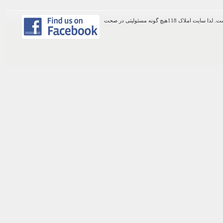
اطلاعات موجود در این وب سایت از طریق کاربران عمومی سایت ثبت شده است. لذا سایت املاک 118هیچ گونه مسئولیتی در صحت