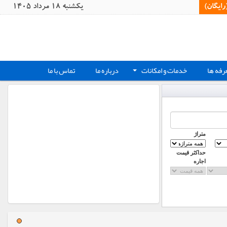
یگان)‏
يکشنبه 18 مرداد 1405
رفه ها
خدمات و امکانات
درباره ما
تماس با ما
+
متراژ
حداکثر قیمت
اجاره