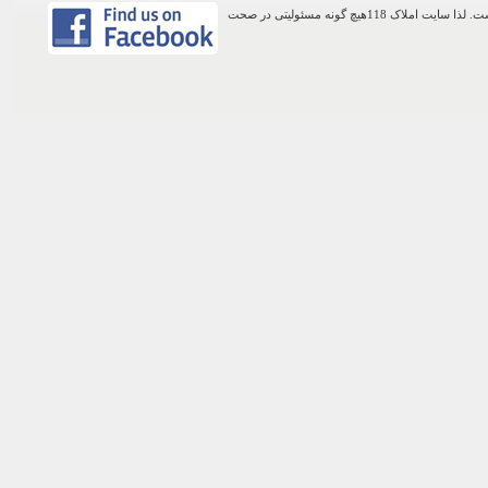
اطلاعات موجود در این وب سایت از طریق کاربران عمومی سایت ثبت شده است. لذا سایت املاک 118هیچ گونه مسئولیتی در صحت