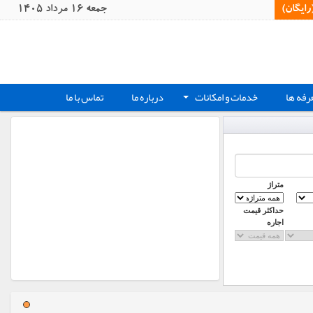
یگان)‏
جمعه 16 مرداد 1405
رفه ها
خدمات و امکانات
درباره ما
تماس با ما
+
متراژ
حداکثر قیمت
اجاره