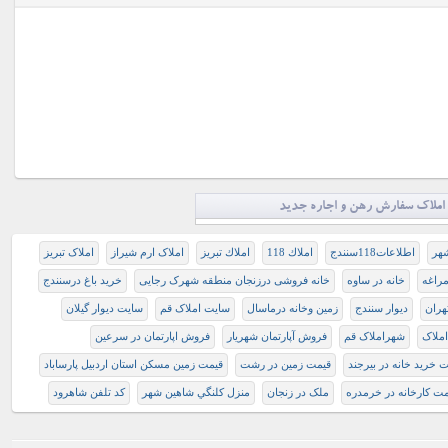
املاک سفارش رهن و اجاره جدید
شهر
اطلاعات118سنندج
املاك 118
املاك تبريز
املاک ارم شیراز
املاک تبریز
راغه
خانه در ساوه
خانه فروشی درزنجان منطقه شهرک رجایی
خرید باغ درسنندج
تهران
دیوار سنندج
ﺯﻣﻴﻦ ﻭﺧﺎﻧﻪ ﺩﺭﻣﺎﺳﺎﻝ
سایت املاک قم
سایت دیوار گیلان
ملاک
شهراملاک قم
فروش آپارتمان شهریار
فروش اپارتمان در سرعین
 خرید خانه در بیرجند
قیمت زمین در رشت
قیمت زمین مسکن استان اردبیل پارساباد
مت کارخانه در خرمدره
ملک در زنجان
منزل كلنگي شاهين شهر
کد تلفن شاهرود