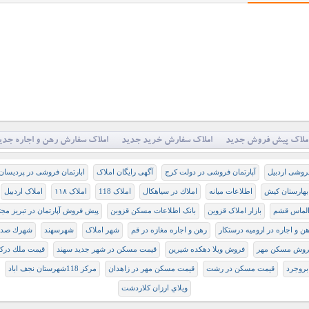
ملاک پیش فروش جدید
املاک سفارش خرید جدید
املاک سفارش رهن و اجاره جدی
آپارتمان فروشی در دولت کرج
آگهی رایگان املاک
ابارتمان فروشی در پردیسان
بهارستان کیش
اطلاعات میانه
املاك در سياهكال
املاک 118
املاک ۱۱۸
املاک اردبیل
 الماس قشم
بازار املاک قزوین
بانک اطلاعات مسکن قزوبن
پيش فروش آپارتمان در تبريز مجت
ن و اجاره در اروميه درستكار
رهن و اجاره مغازه در قم
شهر املاک
شهرسهند
شهرك صدف 
روش مسکن مهر
فروش ویلا دهکده شیرین
قيمت مسکن در شهر جديد سهند
قيمت ملك دركر
 بروجرد
قیمت مسکن در رشت
قیمت مسکن مهر در زاهدان
مرکز 118شهرستان نجف اباد
ويلاي ارزان کلاردشت