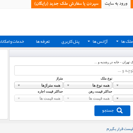
ورود به سایت
سپردن یا سفارش ملک جدید (رایگان)‏
ملک ها
آژانس ها
پنل کاربری
تعرفه ها
خدمات و امکانا
+
+
ک تهران - خانه در رشدیه و ...
نوع ملک
متراژ
همه نوع ها
همه متراژها
حداکثر قیمت رهن
حداکثر قیمت اجاره
همه قیمت ها
همه قیمت ها
جستجو
لیست قرار بگیرم