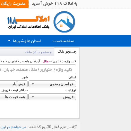
به املاک 118 خوش آمدید
عضویت رایگان
صفحه نخست
استان ها و شهرها
+
جستجو ملک
جستجو با کد ملک
کلید واژه
(اختیاری) -
مثال :
آپارتمان ولیعصر - نیاوران - املا
استان
شهر
خراسان رضوی
فیض‌آباد
نوع ثبت
حداکثر قیمت فروش
فروش
همه قیمت ها
آژانس های فعال 30 روز گذشته -
می خواهم در این 