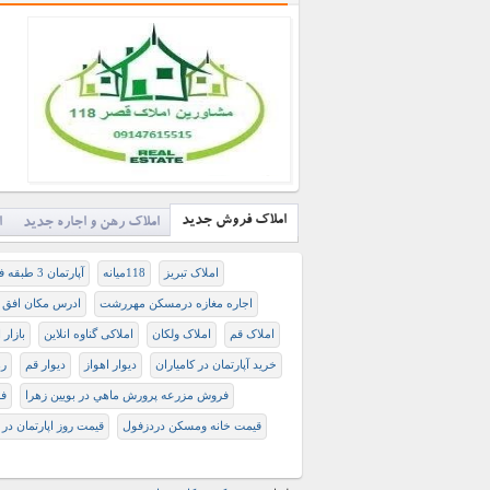
املاک فروش جدید
املاک رهن و اجاره جدید
ا
املاک تبریز
118میانه
آپارتمان 3 طبقه فروشی اردبیل
اجاره مغازه درمسکن مهررشت
ادرس مکان افق 
املاک قم
املاک ولکان
املاکی گناوه انلاین
بازار
خرید آپارتمان در کامیاران
دیوار اهواز
دیوار قم
ره
فروش مزرعه پرورش ماهي در بويين زهرا
ف
قیمت خانه ومسکن دردزفول
قیمت روز اپارتمان در