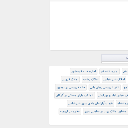
د
 قم
اجاره خانه قم
اجاره خانه قایمشهر
املاک بندر عباس
املاک رشت
املاک قزوین
مع
تالار عروسی زیبای بابل
خانه فروشی در بومهن
عباس اباد خ بورايش
عملکرد بازار مسکن در گرگان
مانشاه
قیمت آپارتمان بالای شهر بندرعباس
مشاور املاک پرند در شاهین شهر
مغازه در اروميه