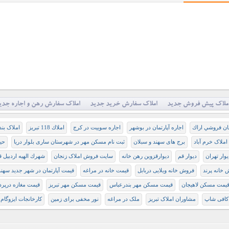
ملاک پیش فروش جدید
املاک سفارش خرید جدید
املاک سفارش رهن و اجاره جدی
مان فروشي اراك
اجاره آپارتمان در بوشهر
اجاره سوییت در کرج
املاك 118 تبريز
املاک بند
املاک خرم آباد
برج های سهند و سبلان
ثبت نام مسکن مهر در شهرستان ساری بلوار دریا
حیا
یوار تهران
دیوار قم
دیوارقزوین رهن خانه
سایت فروش املاک زنجان
شهرك الهيه اردبيل 
خانه پرند
فروش خانه ویلایی دربابل
قيمت خانه در مراغه
قیمت آپارتمان در شهر جدید سهند
یمت مسکن لاهیجان
قیمت مسکن مهر بندرعباس
قیمت مسکن مهر تبریز
قیمت مغازه درپر
افی شاپ
مشاوران املاک تبریز
ملک در مراغه
نور مخفی برای زمین
کارخانجات ایزوگام 