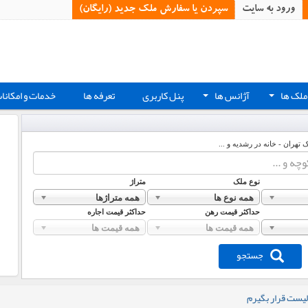
ورود به سایت
سپردن یا سفارش ملک جدید (رایگان)‏
ملک ها
آژانس ها
پنل کاربری
تعرفه ها
خدمات و امکانا
+
+
ک تهران - خانه در رشدیه و ...
نوع ملک
متراژ
همه نوع ها
همه متراژها
حداکثر قیمت رهن
حداکثر قیمت اجاره
همه قیمت ها
همه قیمت ها
جستجو
لیست قرار بگیرم