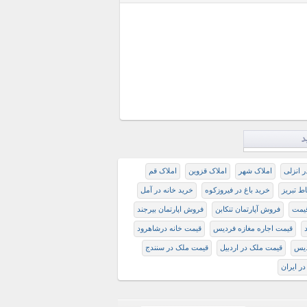
د
ر انزلی
املاک شهر
املاک قزوین
املاک قم
ط تبریز
خرید باغ در فیروزکوه
خرید خانه در آمل
قيمت
فروش آپارتمان تنکابن
فروش اپارتمان بیرجند
قیمت اجاره مغازه فردیس
قیمت خانه درشاهرود
دیس
قیمت ملک در اردبیل
قیمت ملک در سنندج
در ایران