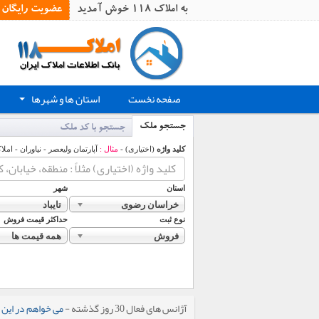
به املاک 118 خوش آمدید
عضویت رایگان
صفحه نخست
استان ها و شهرها
+
جستجو ملک
جستجو با کد ملک
کلید واژه
(اختیاری) -
مثال :
آپارتمان ولیعصر - نیاوران - املا
استان
شهر
خراسان رضوی
تایباد
نوع ثبت
حداکثر قیمت فروش
فروش
همه قیمت ها
آژانس های فعال 30 روز گذشته -
می خواهم در این 