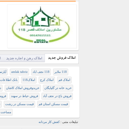
املاک فروش جدید
املاک رهن و اجاره جدید
ا
118 ملایر
118 نجف اباد
amlak tabriz
آپارت
املاک قم
املاک کرج
املاک118
بانک اطلاعات 
خرید خانه در گلپایگان
خریدوفروش املاک کاشان
د
فروش باغ در نجف آباد
فروش حیاط در سهند
فروش 
قیمت مسکن استان قم
قیمت مسکن در رشت
ق
مساحت ک
تبلیغات متنی :
کفش کار مردانه