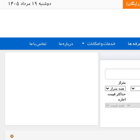
یگان)‏
دوشنبه 19 مرداد 1405
رفه ها
خدمات و امکانات
درباره ما
تماس با ما
+
متراژ
حداکثر قیمت
اجاره