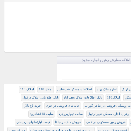
املاک سفارش رهن و اجاره جدید
ر اراک
اجاره ملک پرند
اطلاعات مسکن بندرعباس
املاك 118
املاک 118
سکن
املاک118
بانک اطلاعات املاک نجف آباد
بانک اطلاعاتی املاک دزفول
نه روستایی فروشی در طاهر گوراب
خانه های فروشی در خوی
خرید باغ تالار
رهن یا اجاره مسکن شهر اردبیل
سابت دیواربروجرد
سایت 118شاهرود
فروش زمين مسكوني در لامرد
فروش ملک در جلفا
قیمت اپارتمانهای پردیسان
قیمت مسکن در رشت
لیست مرغداری ها و دامداری ها استان خوزستان
مسکن سهند