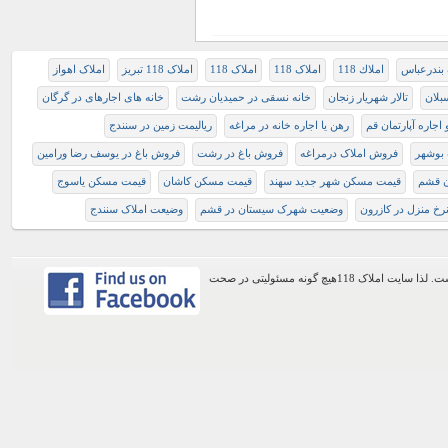
بندرعباس
املاك 118
املاک 118
املاک 118
املاک 118 تبریز
املاک اهواز
بلان
تالار شهریار زنجان
خانه نسقی در حمیدیان رشت
خانه های اجارهای در گرگان
اجاره آپارتمان قم
رهن يا اجاره خانه در مراغه
ريالیمت زمین در سنندج
بوشهر
فروش املاک درمراغه
فروش باغ در رشت
فروش باغ در یوسف رضا ورامین
ن قشم
قیمت مسکن شهر جدید سهند
قیمت مسکن کاشان
قیمت مسکن یاسوج
رخ منزل در کازرون
وضعیت شهرک سیستان در قشم
وضیعت املاک سنندج
اطلاعات موجود در این وب سایت از طریق کاربران عمومی سایت ثبت شده است. لذا سایت املاک 118هیچ گونه مسئولیتی در صحت