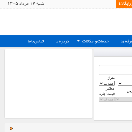
یگان)‏
شنبه 17 مرداد 1405
رفه ها
خدمات و امکانات
درباره ما
تماس با ما
+
متراژ
حداکثر
رهن
قیمت اجاره