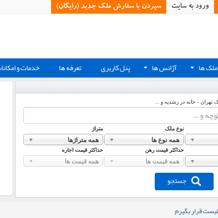
ورود به سایت
سپردن یا سفارش ملک جدید (رایگان)‏
ملک ها
آژانس ها
پنل کاربری
تعرفه ها
خدمات و امکانا
+
+
ک تهران - خانه در رشدیه و ...
نوع ملک
متراژ
همه نوع ها
همه متراژها
حداکثر قیمت رهن
حداکثر قیمت اجاره
همه قیمت ها
همه قیمت ها
جستجو
لیست قرار بگیرم