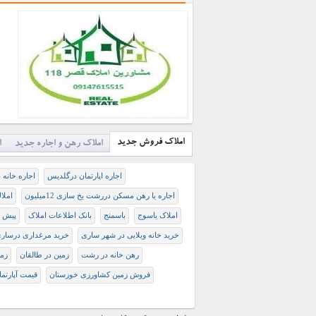
املاک فروش جدید
املاک رهن و اجاره جدید
ا
اجاره اپارتمان درگلدیس
اجاره خانه د
اجاره یا رهن مسکن دررشت یخ سازی 12میلیون
املا
املاک یاسوج
باسمنج
بانک اطلاعات املاک
پيش ف
خرید خانه ویلایی در شهر ساری
خرید مرغداری درسار
رهن خانه در رشت
زمین در طالقان
زم
فروش زمین کشاورزی خوزستان
قیمت آپارتم