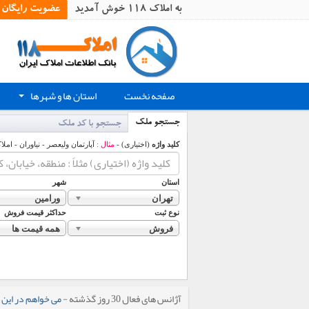
به املاک 118 خوش آمدید
عضویت رایگان
صفحه نخست
استان ها و شهرها
+
جستجو ملک
جستجو با کد ملک
کلید واژه
(اختیاری) -
مثال :
آپارتمان ولیعصر - نیاوران - املا
استان
شهر
تهران
ورامین
نوع ثبت
حداکثر قیمت فروش
فروش
همه قیمت ها
آژانس های فعال 30 روز گذشته -
می خواهم در این 