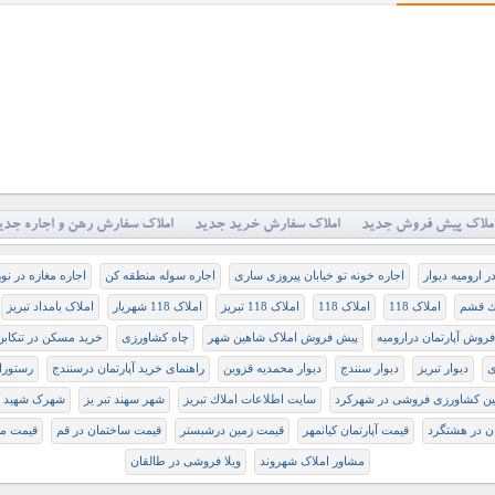
ملاک پیش فروش جدید
املاک سفارش خرید جدید
املاک سفارش رهن و اجاره جدی
ر ارومیه دیوار
اجاره خونه تو خیابان پیروزی ساری
اجاره سوله منطقه کن
اجاره مغازه در نو
ك قشم
املاک 118
املاک 118
املاک 118 تبریز
املاک 118 شهریار
املاک بامداد تبریز
روش آپارتمان دراروميه
پیش فروش املاک شاهین شهر
چاه کشاورزی
خريد مسكن در تنكابن
ی
دیوار تبریز
دیوار سنندج
دیوار محمدیه قزوین
راهنمای خرید آپارتمان درسنندج
رستورا
ین کشاورزی فروشی در شهرکرد
سايت اطلاعات املاك تبريز
شهر سهند تبر یز
شهرک شهید 
ان در هشتگرد
قیمت آپارتمان کیانمهر
قیمت زمین درشبستر
قیمت ساختمان در قم
قیمت مس
مشاور املاک شهروند
ویلا فروشی در طالقان