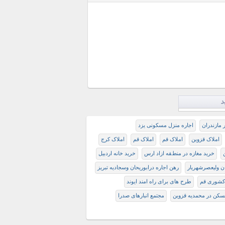
د
ر مازندران
اجاره منزل مسکونی یزد
املاک قزوین
املاک قم
املاک قم
املاک کرج
ﺧﺮﻳﺪ ﻣﻐﺎﺯﻩ ﺩﺭ ﻣﻨﻂﻘﻪ ﺍﺯﺍﺩ ارس
خرید خانه اردبیل
ن ولیعصرشهریار
رهن اجاره درابوریحان وسجادیه تبریز
کشوری قم
طرح های برای راه امند ایوند
کن در محمدیه قزوین
مجتمع انبارهای صدرا