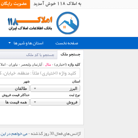
به املاک 118 خوش آمدید
عضویت رایگان
صفحه نخست
استان ها و شهرها
+
جستجو ملک
جستجو با کد ملک
کلید واژه
(اختیاری) -
مثال :
آپارتمان ولیعصر - نیاوران - املا
استان
شهر
البرز
طالقان
نوع ثبت
حداکثر قیمت فروش
فروش
همه قیمت ها
آژانس های فعال 30 روز گذشته -
می خواهم در این 