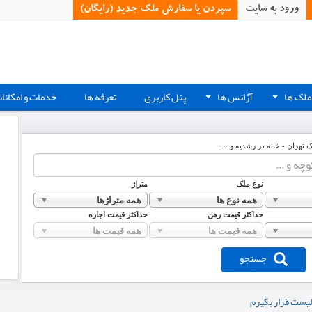
ورود به سایت
سپردن یا سفارش ملک جدید (رایگان)‏
ملک ها
آژانس ها
پنل کاربری
تعرفه ها
خدمات و امکانا
+
+
ک تهران - خانه در رشدیه و ...
نوع ملک
متراژ
همه نوع ها
همه متراژها
حداکثر قیمت رهن
حداکثر قیمت اجاره
همه قیمت ها
همه قیمت ها
جستجو
لیست قرار بگیرم