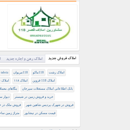
املاک فروش جدید
املاک رهن و اجاره جدید
ا
املاک رشت
118ماکو
118مریوان
tabriz
املاک 118 قزوین
املاک ۱۱۸
املاک ج
بانک اطلاعاتی املاک مستغلات سیرجان
بنگاهای معملا
خرید و فروش زمین در شبستر
دیوار س
فروش در شهرک پردیس شاهین شهر
فروش ملک ذر خر
قیمت مسکن در نیشابور
متراژ زمین ساخ