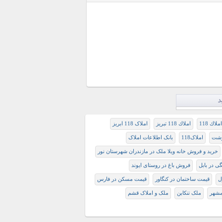
د
املاك 118
املاك 118 تبريز
املاک 118 ابریز
رشت
املاک118
بانک اطلاعات املاک
خرید و فروش خانه ویلا ملک در مازندران شهرستان نور
ی در بابل
فروش باغ در روستای ایوند
ل
قیمت ساختمان در کنگاور
قیمت مسکن در فارس
مشهر
ملک تنکابن
ملک و املاک قشم