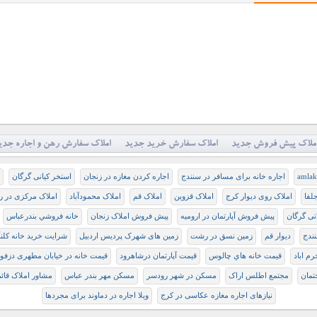
ملاک پیش فروش جدید
املاک سفارش خرید جدید
املاک سفارش رهن و اجاره جدی
amlak 
اجاره خانه برای مسافر در سنندج
اجاره کردن مغازه در زنجان
استخر کیانی گرگان
لفا
املاک روی دیوار کرج
املاک قزوین
املاک قم
املاک محمودآباد
املاک مرکزی در 
تی گرگان
پيش فروش آپارتمان در اروميه
پیش فروش املاک زنجان
خانه فروشي بندرعباس
نندج
دیوار قم
زمین نسق در رشت
زمین های شهرک پردیس اردبیل
شرایت خرید خانه کلنگ
م اباد
قيمت خانه هاي چالوس
قیمت آپارتمان درشاهرود
قیمت خانه در خیابان مطهری دزفو
تمان
مجتمع اطلس اراک
مسکن در شهر رودسر
مسکن مهر بندر عباس
مشاور املاک قائ
نیازهای اجاره مغازه عکاسی در کرج
ویلا اجاره در دماوند برای مجردها