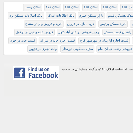
اك 118
املاک 118
املاک 118
املاک 118
املاک ۱۱۸
املاک رشت
ملاک هشتگرد قدیم
بازار مسكن جهرم
بانک اطلاعات املاک
بانک اطلاعات مسکن یزد
د
خرید مسکن پردیس
خرید مغازه در قزوین
خرید و فروش وام در سنندج
زاهدان قیمت مسکن
زمین فروشی در علی آباد کتول
فروش خانه ویلایی در دزفول
قیمت اجاره آپارتمان در مهرشهر کرج
قیمت اجاره خانه در مراغه
قیمت خانه در خوی
 فروشی رشت خیابان امام
منزل مسکونی درزنجان
واحد تجاری در قزوین
اطلاعات موجود در این وب سایت از طریق کاربران عمومی سایت ثبت شده است. لذا سایت املاک 118هیچ گونه مسئولیتی در صحت