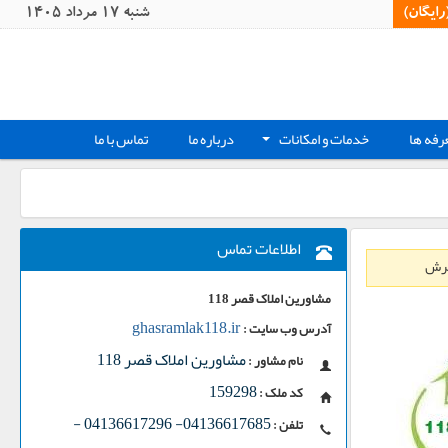
یگان)‏
شنبه 17 مرداد 1405
رفه ها
خدمات و امکانات
درباره ما
تماس با ما
+
اطلاعات تماس
مشاورین املاک قصر 118
ghasramlak118.ir
آدرس وب سایت :
مشاورین املاک قصر 118
نام مشاور :
159298
کد ملک :
-
04136617685- 04136617296
تلفن :