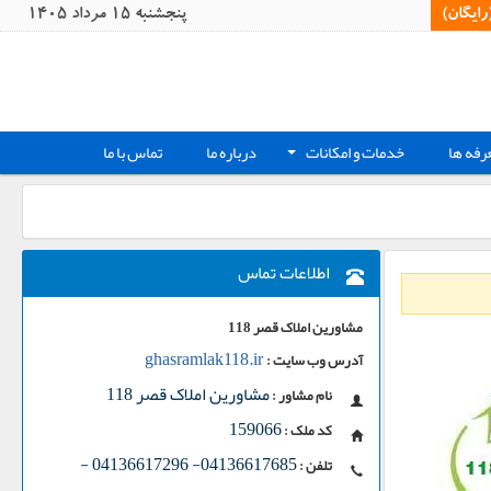
یگان)‏
پنجشنبه 15 مرداد 1405
رفه ها
خدمات و امکانات
درباره ما
تماس با ما
+
اطلاعات تماس
مشاورین املاک قصر 118
ghasramlak118.ir
آدرس وب سایت :
مشاورین املاک قصر 118
نام مشاور :
159066
کد ملک :
-
04136617685- 04136617296
تلفن :