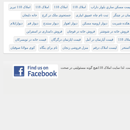
يمت مسكن ساري بلوار داراب
املاك 118
املاک 118
املاک 118
املاک 118 تبریز
ان در چیتگر
تبت نام چاه عمییق ابیاری
جستجوی ملک در کرج
خانه دلیجان
هکده شیریت
دیوار ارومیه مسکن
دیوار اهواز
دیوار سنندج
دیوار قم
دیوارایلام
فروش خانه در شوشتر
فروش خانه در قوچان
فروش دامداری در اسفراین
ك 118
قیمت آپارتمان در آمل
قیمت اپارتمان درگرگان
قیمت خانه در تویسرکان
استخر
ليست املاک درقم
منزل فروشی زنجان
نام برای بنگاه
کوی مولانا صوفیان
اطلاعات موجود در این وب سایت از طریق کاربران عمومی سایت ثبت شده است. لذا سایت املاک 118هیچ گونه مسئولیتی در صحت