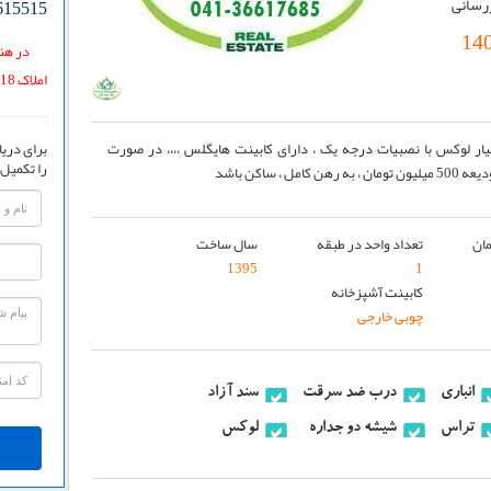
زرسانی
615515
14
در هنگ
املاک 118 یافته اید.
برای دریا
ار لوکس با نصبیات درجه یک ، دارای کابینت هایگلس ،،،، در صورت
را تکمیل 
 ساکن باشد
ان
تعداد واحد در طبقه
سال ساخت
1395
1
کابینت آشپزخانه
چوبی خارجی
انباری
درب ضد سرقت
سند آزاد
تراس
شیشه دو جداره
لوکس