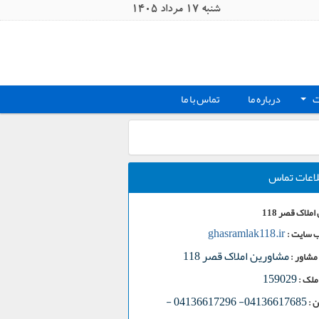
شنبه 17 مرداد 1405
ت
درباره ما
تماس با ما
+
لاعات تماس
ملاک قصر 118
ghasramlak118.ir
 سایت :
مشاورین املاک قصر 118
مشاور :
159029
ملک :
-
04136617685- 04136617296
 :