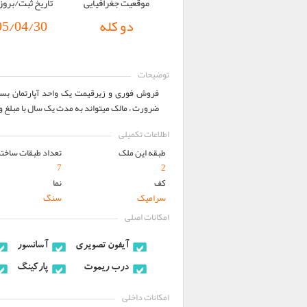
موقعیت جغرافیایی
تاریخ ثبت/برو
دو کله
05/04/30
توضیحات
فروش فوری و زیرقیمت یک واحد آپارتمان بسی
ضرورت ، مالک میتواند به مدت یک سال با مبلغ ودیعه 500 میلیون تومان ، به رهن کامل ،
اطلاعات تکمیلی
طبقه این ملک
تعداد طبقات ساختم
7
2
کف
نما
سرامیک
سنگ
امکانات اصلی
آيفون تصويري
آسانسور
درب ريموت
پارکینگ
امکانات داخلی