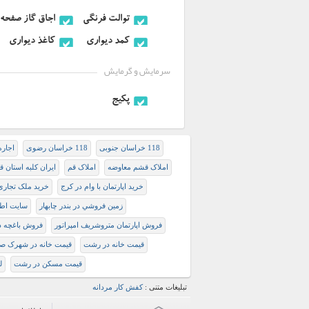
توالت فرنگی
اجاق گاز صفحه 
کمد دیواری
کاغذ دیواری
سرمایش و گرمایش
پكيج
118 خراسان جنوبی
118 خراسان رضوی
اجاره
املاک قشم معاوضه
املاک قم
ایران کلبه استان ق
خرید اپارتمان با وام در کرج
خرید ملک تجاری 
زمين فروشي در بندر چابهار
سایت اط
فروش اپارتمان متروشریف امپراتور
فروش باغچه د
قیمت خانه در رشت
قیمت خانه در شهرک صفا
قیمت مسکن در رشت
ل
تبلیغات متنی :
کفش کار مردانه