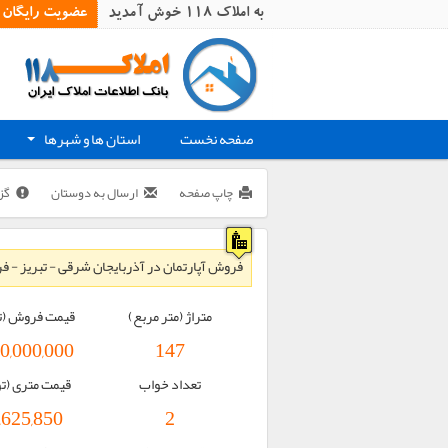
به املاک 118 خوش آمدید
عضویت رایگان
صفحه نخست
استان ها و شهرها
+
چاپ صفحه
ارسال به دوستان
گز
فروش آپارتمان در آذربایجان شرقی - تبریز - فرشته شمالی ،
متراژ (متر مربع)
قیمت فروش (ت
00,000,000
147
تعداد خواب
قیمت متری (ت
,625,850
2