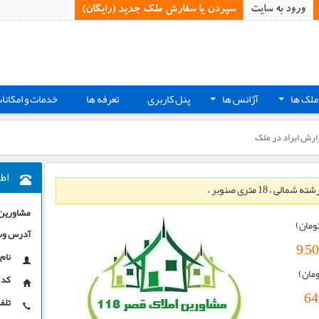
ورود به سایت
سپردن یا سفارش ملک جدید (رایگان)‏
ملک ها
آژانس ها
پنل کاربری
تعرفه ها
خدمات و امکانا
+
+
ارش ایراد در ملک
اط
 18 متری صنوبر ،
مشاورین ا
ومان)
آدرس وب
9,5
نام 
ومان)
کد 
64
تلفن