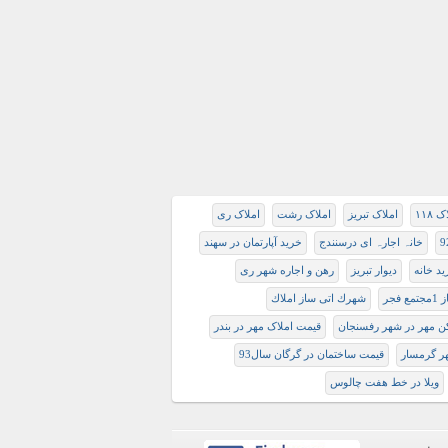
 ۱۱۸
املاک تبریز
املاک رشت
املاک ری
خانہ اجارہ ای درسنندج
خرید آپارتمان در سهند
د خانه
دیوار تبریز
رهن و اجاره شهر ری
فجر
شهرك اتى ساز املاك
کن مهر در شهر رفسنجان
قیمت املاک مهر در بندر
ر گرمسار
قیمت ساختمان در گرگان سال93
ويلا در خط هفت چالوس