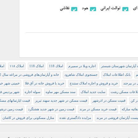
ای
توالت ایرانی
هود
نقاشی
 آپارتمان شهرستان شبستر
اجاره ویلا در سمیرم
املاك 118
املاک 118
املاک ۱۱۸
املاک
م
بانک اطلاعات املاک
جستجوی املاک شاهرود
خانه‌ و آپارتمان‌های فروشی در مراغه سال 92
در بیرجند
خرید و فروش و اجاره املاک سنندج
خرید یا فروش خانه در آق قلا
خمینی شهر خری
لاعات مسکن رشت
سایت جدید املاک
سند مسکن مهر ساوه
سوله اجاره
شهر پردیس فاز 1مجتمع 
ر كن
قمیت مسکن در اذرشهر
قيمت مسكن در شهر جديد سهند تبريز
قیمت اپارتمانهای مس
ئیه مبارکه
قیمت خرید مسکن در مرند
قیمت زمین در شهر جدید هشتگرد
قیمت زمین درشه
یست آپارتمان فروشی در مرند
مزایده دادگستری نقده
منازل مسکونی برای فروش در کاشان