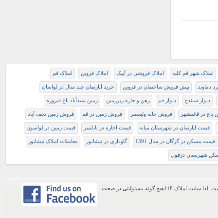
املاک شهر قم کلبه
املاک فروشی در آبیک
املاک قزوین
املاک قم
رد دماوند
پیش فروش ساختمان در قزوین
خرید آپارتمان چند سال در لواسان
دیوار سنندج
دیوار قم
رهن واجاره زیرزمین
زمین سیدآباد باغ فیروزه
باغ در قائمشهر
فروش خانه ولیعصر
فروش زمین در قم
فروش زمین نجف آباد
قیمت اپارتمان در شهرستان میانه
قیمت اجاره در بابلسر
قیمت زمین در لواسون
قیمت مسکن در گرگان در سال 1391
گاوداری در نیشابور
معاملات املاک نیشابور
کن شهرستان دزفول
اطلاعات موجود در این وب سایت از طریق کاربران عمومی سایت ثبت شده است. لذا سایت املاک 118هیچ گونه مسئولیتی در صحت