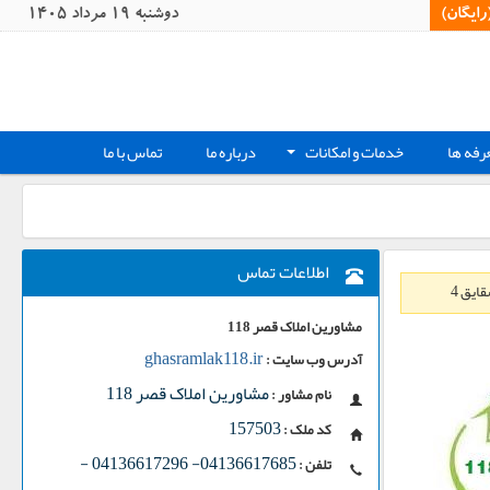
یگان)‏
دوشنبه 19 مرداد 1405
رفه ها
خدمات و امکانات
درباره ما
تماس با ما
+
اطلاعات تماس
ایق 4
مشاورین املاک قصر 118
ghasramlak118.ir
آدرس وب سایت :
مشاورین املاک قصر 118
نام مشاور :
157503
کد ملک :
-
04136617685- 04136617296
تلفن :