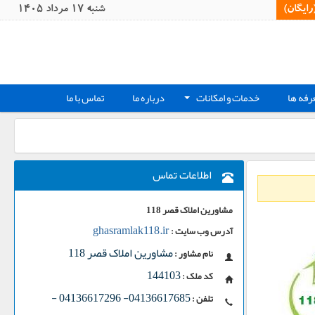
یگان)‏
شنبه 17 مرداد 1405
رفه ها
خدمات و امکانات
درباره ما
تماس با ما
+
اطلاعات تماس
مشاورین املاک قصر 118
ghasramlak118.ir
آدرس وب سایت :
مشاورین املاک قصر 118
نام مشاور :
144103
کد ملک :
-
04136617685- 04136617296
تلفن :