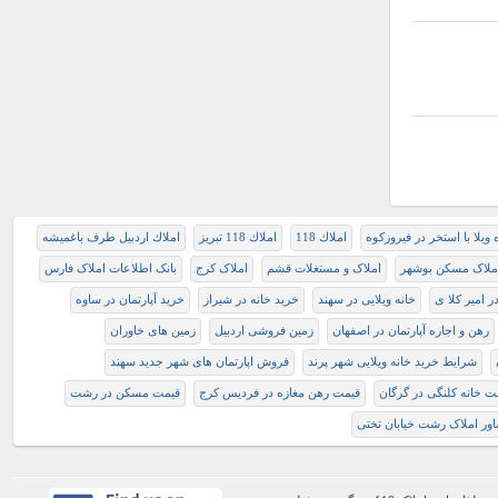
 ویلا با استخر در فیروزکوه
املاك 118
املاك 118 تبريز
املاك اردبيل طرف باغميشه
ملاک مسکن بوشهر
املاک و مستغلات قشم
املاک کرج
بانک اطلاعات املاک فارس
ر امیر کلا ی
خانه ویلایی در سهند
ﺧﺮﻳﺪ ﺧﺎﻧﻪ ﺩر ﺷﻴﺮاﺯ
خرید آپارتمان در ساوه
رهن و اجاره آپارتمان در اصفهان
زمین فروشی اردبیل
زمین های خاوران
شرایط خرید خانه ویلایی شهر پرند
فروش اپارتمان های شهر جدید سهند
ت خانه کلنگی در گرگان
قیمت رهن مغازه در فردیس کرج
قیمت مسکن در رشت
ور املاک رشت خیابان تختی