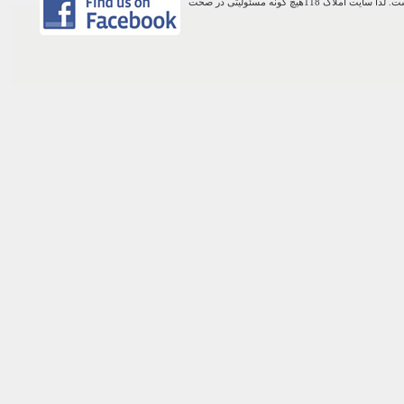
اطلاعات موجود در این وب سایت از طریق کاربران عمومی سایت ثبت شده است. لذا سایت املاک 118هیچ گونه مسئولیتی در صحت