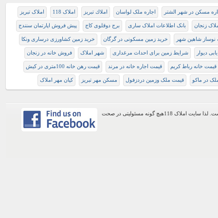
اره مسکن در شهر الشتر
اجاره ملک لواسان
املاك تبريز
املاک 118
املاک تبریز
ملاک زنجان
بانک اطلاعات املاک ساری
برج دوقلوی کاج
پیش فروش اپارتمان سنندج
 نوساز شاهین شهر
خرید زمین مسکونی در گرگان
خرید زمین کشاورزی درساری ونکا
ابی دیوار
شرایط زمین برای احداث مرغداری
شهر املاک
فروش خانه در زنجان
قيمت خانه رباط كريم
قیمت اجاره خانه در مرند
قیمت رهن خانه 100متری در کیش
لک در ماکو
قیمت ملک وزمین دردزفول
مسكن مهر تبريز
کیان مهر املاک
اطلاعات موجود در این وب سایت از طریق کاربران عمومی سایت ثبت شده است. لذا سایت املاک 118هیچ گونه مسئولیتی در صحت