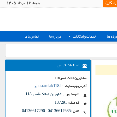
یگان)‏
جمعه 16 مرداد 1405
رفه ها
خدمات و امکانات
درباره ما
تماس با ما
+
اطلاعات تماس
مشاورین املاک قصر 118
ghasramlak118.ir
آدرس وب سایت :
مشاورین املاک قصر 118
نام مشاور :
137291
کد ملک :
-
04136617685- 04136617296
تلفن :