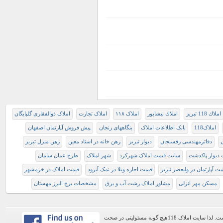
املاك 118 تبريز
املاك نيشابور
املاک ۱۱۸
املاک تجارت
املاک ذوالفقاری گلپایگان
املاک118
بانک اطلاعات املاک
بنگاههای زنجان
پیش فروش آپارتمان اصفهان
ن
دفاترمهندسی رفسنجان
دیوار تبریز
رهن خانه در استاد معین
رهن منزل تبریز
دیوار پاکدشت
سایت قیمت املاک شهرکرد
شهر املاک
طرح عمان سامان
مت آپارتمان در وليعصر تبريز
قیمت اجاره ویلا در نمک آبرود
قیمت املاک در خرمشهر
مسکن مهر انزلی
مشاور املاک رشت آب و برق
مشخصات برج البرز مهستان
اطلاعات موجود در این وب سایت از طریق کاربران عمومی سایت ثبت شده است. لذا سایت املاک 118هیچ گونه مسئولیتی در صحت