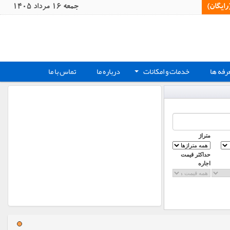
یگان)‏
جمعه 16 مرداد 1405
رفه ها
خدمات و امکانات
درباره ما
تماس با ما
+
متراژ
حداکثر قیمت
اجاره