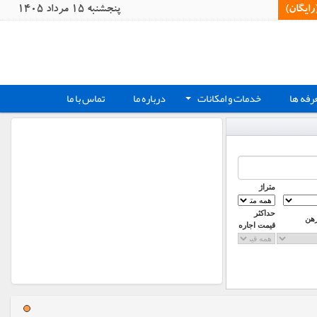
یگان)‏
پنجشنبه 15 مرداد 1405
رفه ها
خدمات و امکانات
درباره ما
تماس با ما
+
متراژ
حداکثر
رهن
قیمت اجاره