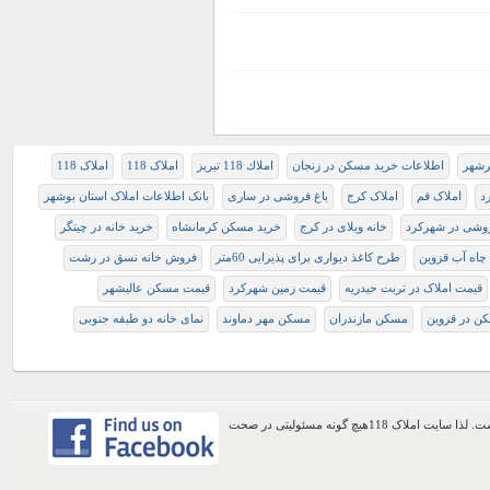
هرشهر
اطلاعات خرید مسکن در زنجان
املاك 118 تبريز
املاک 118
املاک 118
د
املاک قم
املاک کرج
باغ فروشی در ساری
بانک اطلاعات املاک استان بوشهر
روشی در شهرکرد
خانه ویلای در کرج
خريد مسكن كرمانشاه
خرید خانه در چیتگر
 چاه آب قزوین
طرح کاغذ دیواری برای پذیرایی 60متر
فروش خانه نسق در رشت
قیمت املاک در تربت حیدریه
قیمت زمین شهرکرد
قیمت مسکن عالیشهر
ن در قزوین
مسکن مازندران
مسکن مهر دماوند
نمای خانه دو طبقه جنوبی
اطلاعات موجود در این وب سایت از طریق کاربران عمومی سایت ثبت شده است. لذا سایت املاک 118هیچ گونه مسئولیتی در صحت