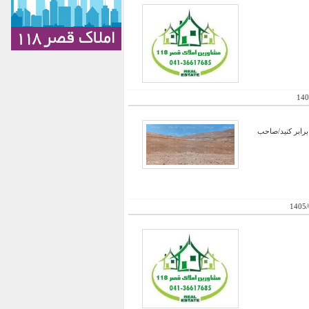
140
برابر کنید/صاحب
1405/