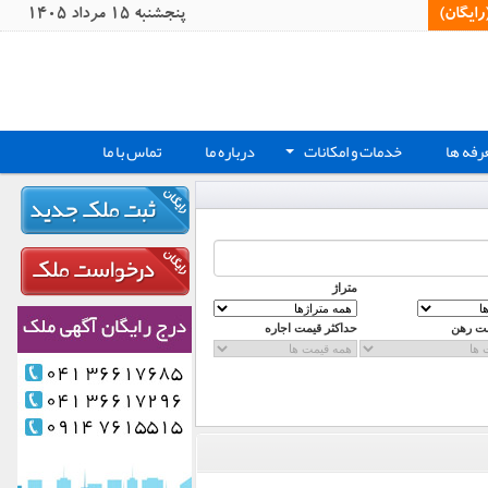
یگان)‏
پنجشنبه 15 مرداد 1405
رفه ها
خدمات و امکانات
درباره ما
تماس با ما
+
متراژ
مت رهن
حداکثر قیمت اجاره