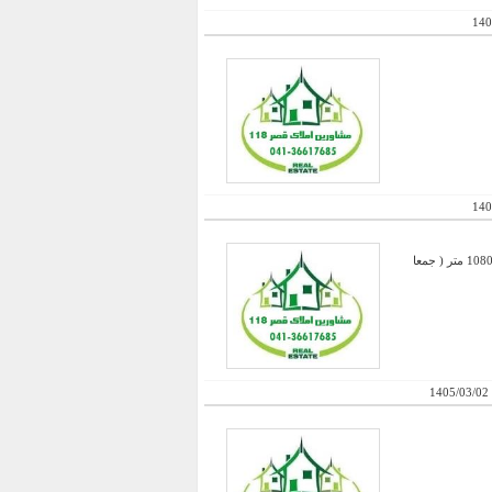
140
140
فروش کارخانه بهداشتی با 6300 متر عرصه - 1200 متر سالن + 1080 متر سالن دوم + دو سالن دو طبقه که هر کدام 1080 متر ( جمعا
1405/03/02