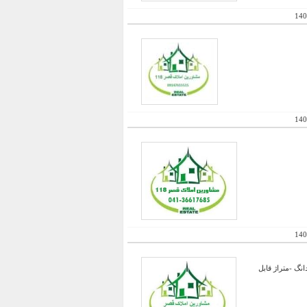
140
140
140
اری با مجوز 50 راس -دارای اتق زایمان و شیر دهی و سایر امکانات-چاه عمیق با مجوز و برق و ...-سند 6 دانگ -متراژ قابل