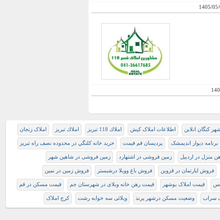
1405/05/
140
هر کنگان انلاین
اطلاعات املاک کیش
املاك 118 تبريز
املاك تبريز
املاک زنجان
برنامه دیوار اندیمشک
پردیسان قم قیمت
خريد خانه کلنگي در محدوده نصف راه تبريز
ن منزل در اردبیل
زمین فروشی در اشتهارد
زمین فروشی در شاهین شهر
فروش اپارتمان در قزوین
فروش باغ وویلا درشبستر
فروش زمین در نمین
یس
قیمت املاک بوشهر
قیمت رهن خانه ویلای در شهرستان جم
قیمت مسکن در قم
ک سراب
وضعیت مسکن درشهر پرند
ویلائی سه خوابه رشت
کرج املاک