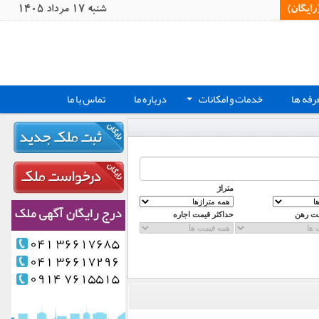
یگان)‏
شنبه 17 مرداد 1405
رفه ها
خدمات و امکانات
درباره ما
تماس با ما
+
متراژ
مت رهن
حداکثر قیمت اجاره