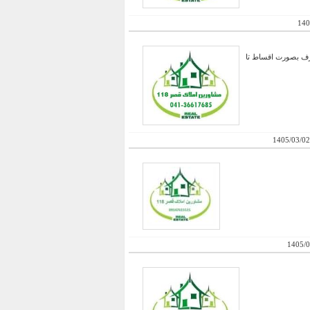
140
ی اولیه حدود 2/5 میلیارد و مابقی طبق عرف بصورت اقساط تا
1405/03/02
1405/0