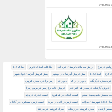
1405/05/01
1405/05/02
رواش در کرج
ارزش معاملاتی لرستان خرم اباد
اطلاعات‌ املاک قزوین
املاک 118
ک کرج
املاک118
پیش فروش آپارتمان در بوشهر
پیش فروش آپارتمان فولادشهر
خریدمغازه درگرگان
دیوار در اراک
دیوار قم
رهن و اجاره مغازه قزوین
فروش آپارتمان در سه راهی اهر فجر
فروش خانه باغ زمین در بویین زهرا
ت مسكن شهرسهند اسكو
قیمت املاک در شاهرود
قیمت تجاری در پرند
ان مراغه
قیمت زمین زراعی در مرند
قیمت زمین مسکونی در آبادان
سکن اردبیل
مغازه فروشی در زنجان
منزل فروشی در بیرجند