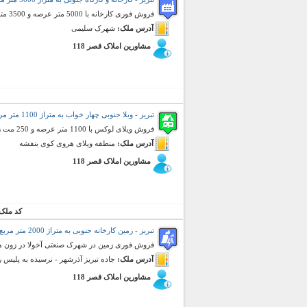
فروش فوری کارخانه با 5000 متر عرصه و 3500 متر سالن سوله با 13 متر ارتفاع - در زون فلزی
آدرس ملک:
شهرک سلیمی
مشاورین املاک قصر 118
تبریز - ویلا جنوبی چهار خواب به متراژ 1100 متر مربع (فروش)
فروش ویلای لوکس با 1100 متر عرصه و 250 مت زیر بنای لوکس در دو طبقه با امکانات کامل {{{{{{ فروخته شده }}}}}}}
آدرس ملک:
منطقه ویلای هروی کوی بنفشه
مشاورین املاک قصر 118
کد ملک
تبریز - زمین کارخانه جنوبی به متراژ 2000 متر مربع (فروش)
فروش فوری زمین در شهرک صنعتی آخولا در زون های مختلف ب
آدرس ملک:
جاده تبریز آذرشهر - نرسیده به پلیس 
مشاورین املاک قصر 118