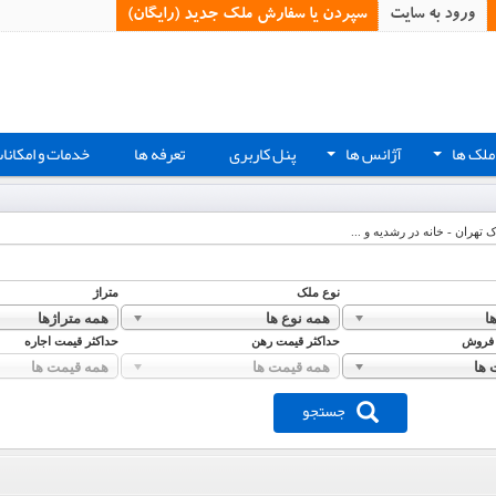
ورود به سایت
سپردن یا سفارش ملک جدید (رایگان)‏
ملک ها
آژانس ها
پنل کاربری
تعرفه ها
خدمات و امکانا
+
+
ک تهران - خانه در رشدیه و ...
نوع ملک
متراژ
ا
همه نوع ها
همه متراژها
 فروش
حداکثر قیمت رهن
حداکثر قیمت اجاره
 ها
همه قیمت ها
همه قیمت ها
جستجو