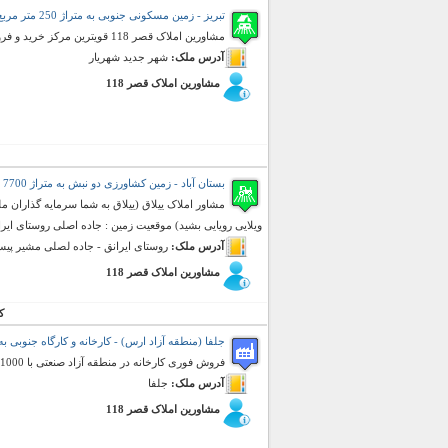
تبریز - زمین مسکونی جنوبی به متراژ 250 متر مربع (فروش)
مشاورین املاک قصر 118 قویترین مرکز خرید و فروش امتیازهای شهر جدید شهریار - فاز 3
آدرس ملک:
شهر جدید شهریار
مشاورین املاک قصر 118
بستان آباد - زمین کشاورزی دو نبش به متراژ 7700 متر مربع (فروش)
مشاور املاک ییلاق (ییلاق به شما سرمایه گذاران مل
ویلایی رویایی بشید) موقعیت زمین : جاده اصلی روستای ایر
آدرس ملک:
روستای ایرانق - جاده لصلی مشیر پ
مشاورین املاک قصر 118
ک
جلفا (منطقه آزاد ارس) - کارخانه و کارگاه جنوبی به متراژ 1000 متر مر
فروش فوری کارخانه در منطقه آزاد صنعتی با 1000 عرصه و 500 متر سالن سوله و 200 متر اداری نگهبانی و انباری
آدرس ملک:
جلفا
مشاورین املاک قصر 118