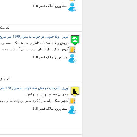
مشاورین املاک قصر 118
کد ملک
تبریز - ویلا جنوبی دو خواب به متراژ 4100 متر مربع (فروش)
فروش ویلا با امکانات کامل و سند 6 دانگ - سه بر در بهترین موقعیت - استخر - آب و برق و گاز
آدرس ملک:
اول اتوبان تبریز بستان آباد نرسیده به
مشاورین املاک قصر 118
کد ملک
تبریز - آپارتمان دو نبش سه خواب به متراژ 170 متر مربع (فروش)
برجهایی متفاوت و بسیار لوکس
آدرس ملک:
ولیعصر 2 کوی نصر برجهای نظام مهندسی
مشاورین املاک قصر 118