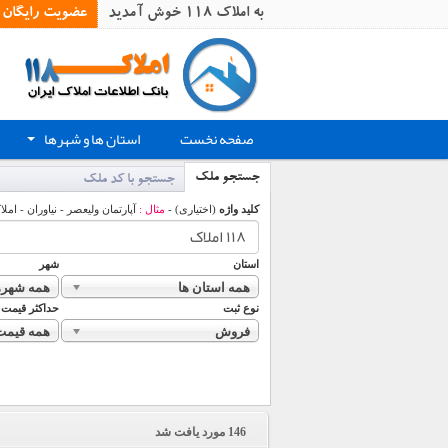
به املاک 118 خوش آمدید
عضویت رایگان
صفحه نخست
استان ها و شهرها
+
جستجو ملک
جستجو با کد ملک
کلید واژه
(اختیاری) -
مثال :
آپارتمان ولیعصر - نیاوران - املا
استان
شهر
همه استان ها
همه شهره
نوع ثبت
حداکثر قیمت
فروش
همه قیمت
146
مورد یافت شد