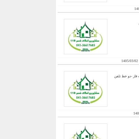
14
1405/03/02
 فاز -دو خط تلفن
140