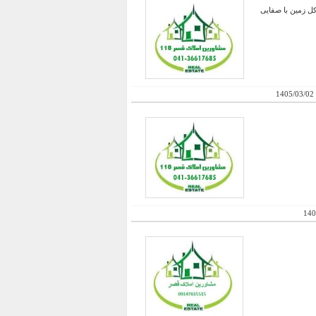
کل زمین با صفایی
1405/03/02
140