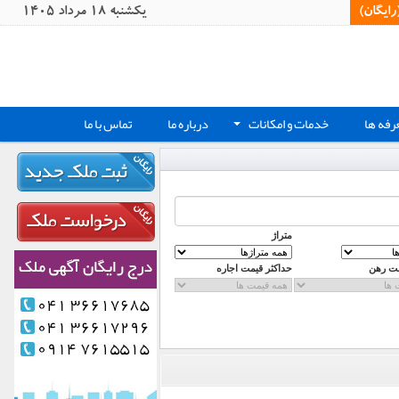
یگان)‏
يکشنبه 18 مرداد 1405
رفه ها
خدمات و امکانات
درباره ما
تماس با ما
+
متراژ
مت رهن
حداکثر قیمت اجاره