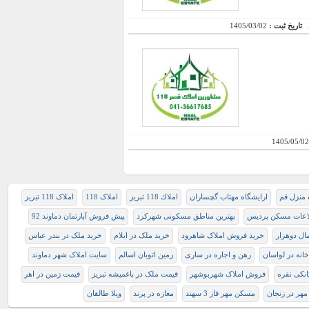
تاریخ ثبت :
1405/03/02
1405/05/02
 منزل قم
ارایشگاه مهتاب گچساران
املاك 118 تبريز
املاک 118
املاک 118 تبریز
لاعات مسکن پردیس
بهترین مناطق مسکونی شهرکرد
پیش فروش آپارتمان دماوند 92
ال دوهزار
خرید فروش املاک شاهرود
خرید ملک در ایلام
خرید ملک در بندر عباس
انه در لواسان
رهن و اجاره در ساری
زمین اتوبان اسالم
سایت املاک شهر دماوند
نکی نقره
فروش املاک شهربوشهر
قيمت ملک در باغميشه تبريز
قیمت زمین در اهر
هر در زنجان
مسکن مهر فاز 3 سهند
مغازه در پرند
ويلا طالقان