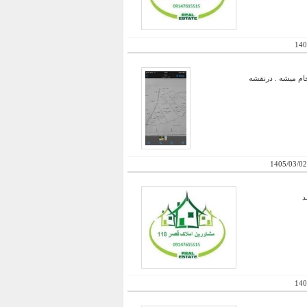
140
ودرو انجام میشه . درنقشه
1405/03/02
د
140