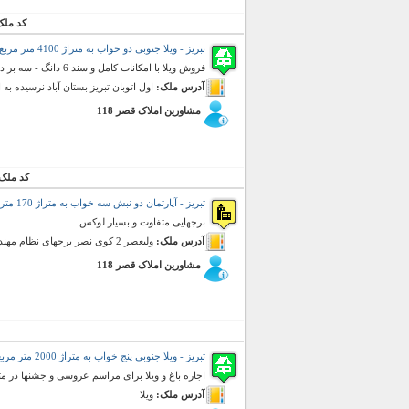
کد ملک
تبریز - ویلا جنوبی دو خواب به متراژ 4100 متر مربع (فروش)
فروش ویلا با امکانات کامل و سند 6 دانگ - سه بر در بهترین موقعیت - استخر - آب و برق و گاز
آدرس ملک:
اول اتوبان تبریز بستان آباد نرسیده به
مشاورین املاک قصر 118
کد ملک
تبریز - آپارتمان دو نبش سه خواب به متراژ 170 متر مربع (فروش)
برجهایی متفاوت و بسیار لوکس
آدرس ملک:
ولیعصر 2 کوی نصر برجهای نظام مهندسی
مشاورین املاک قصر 118
تبریز - ویلا جنوبی پنج خواب به متراژ 2000 متر مربع (رهن و اجاره)
اجاره باغ و ویلا برای مراسم عروسی و جشنها در مت
آدرس ملک:
ویلا