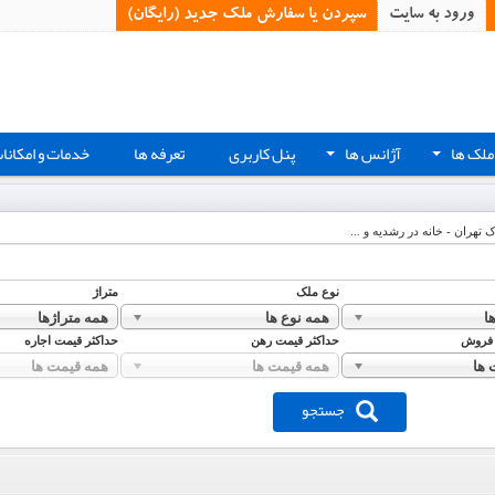
ورود به سایت
سپردن یا سفارش ملک جدید (رایگان)‏
ملک ها
آژانس ها
پنل کاربری
تعرفه ها
خدمات و امکانا
+
+
ک تهران - خانه در رشدیه و ...
نوع ملک
متراژ
ا
همه نوع ها
همه متراژها
 فروش
حداکثر قیمت رهن
حداکثر قیمت اجاره
 ها
همه قیمت ها
همه قیمت ها
جستجو