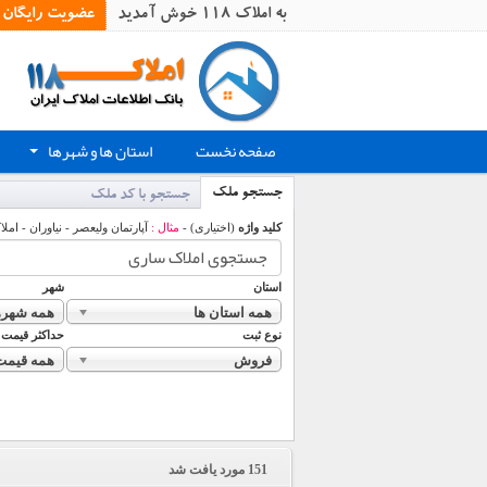
به املاک 118 خوش آمدید
عضویت رایگان
صفحه نخست
استان ها و شهرها
+
جستجو ملک
جستجو با کد ملک
کلید واژه
(اختیاری) -
مثال :
آپارتمان ولیعصر - نیاوران - املا
استان
شهر
همه استان ها
همه شهره
نوع ثبت
حداکثر قیمت
فروش
همه قیمت
151
مورد یافت شد