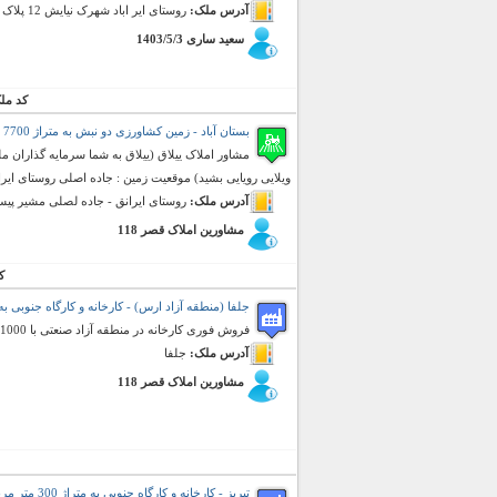
آدرس ملک:
روستای ایر اباد شهرک نیایش 12 پلاک 20 جنب باغ خرمالو
سعید ساری 1403/5/3
کد مل
بستان آباد - زمین کشاورزی دو نبش به متراژ 7700 متر مربع (فروش)
مشاور املاک ییلاق (ییلاق به شما سرمایه گذاران مل
ویلایی رویایی بشید) موقعیت زمین : جاده اصلی روستای ایر
آدرس ملک:
روستای ایرانق - جاده لصلی مشیر پ
مشاورین املاک قصر 118
ک
جلفا (منطقه آزاد ارس) - کارخانه و کارگاه جنوبی به متراژ 1000 متر مر
فروش فوری کارخانه در منطقه آزاد صنعتی با 1000 عرصه و 500 متر سالن سوله و 200 متر اداری نگهبانی و انباری
آدرس ملک:
جلفا
مشاورین املاک قصر 118
تبریز - کارخانه و کارگاه جنوبی به متراژ 300 متر مربع (فروش)