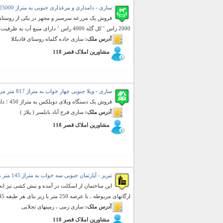
ساری - دامداری و مرغداری جنوبی به متراژ 25000 متر مربع (فروش)
2000 راس ٬ کل گله 4000 راس ٬ دارای منبع آب به ظرفیت 35000 متر مکعب و یک چاه آب 40 مت ...
آدرس ملک:
ساری جاده گلماه روستای قادیکلا
مشاورین املاک قصر 118
ساری - ویلا جنوبی چهار خواب به متراژ 817 متر مربع (فروش)
فروش یک دستگاه ویلای دوبلکس به متراژ 450 ؛ دارای 4 سرویس مجزا
آدرس ملک:
ساری فرح آباد بابلسر ( پلاژ )
مشاورین املاک قصر 118
تبریز - آپارتمان جنوبی سه خواب به متراژ 145 متر مربع (فروش)
این ساختمان از اسکلت در آمده و نبش کشی نیز انجا
ارگانهای مربوطه ، با عرصه 250 متر با زیر بنای هر طبقه 145 متر بفروش میرسد
آدرس ملک:
ساری زمی ، زمینهای تجلایی
مشاورین املاک قصر 118