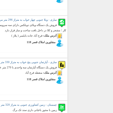
ساری - ویلا جنوبی چهار خواب به متراژ 296 متر مربع (فروش)
کار ؛ مشجر و کلا در داخل بافت ساخت و ساز قرار دارد
آدرس ملک:
فرح آباد جاده بابلسر ( پلاژ )
مشاورین املاک قصر 118
ساری - آپارتمان جنوبی پنج خواب به متراژ 330 متر مربع (فروش)
فروش یک دستگاه آپارتمان سه واحدی با 270 متر عرصه و با پیشرفت فیزیکی 70 درصد با جواز ساخت
آدرس ملک:
منقطه فرح آباد
مشاورین املاک قصر 118
چمستان - زمین کشاورزی جنوبی به متراژ 320 متر مربع (فروش)
زمین با مجوز باغبانی داری سند تک برگ