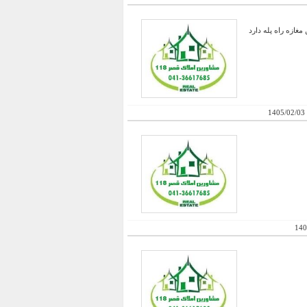
 تقریبا 25 متر طبقه اول که از بالکن مغازه راه پله دارد
1405/02/03
140