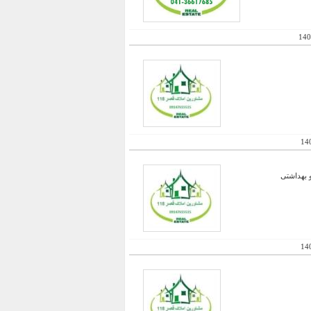
140
14
و بهداشتی
14