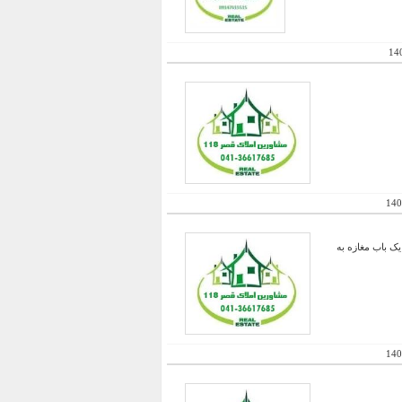
14
140
ک باب مغازه به
140