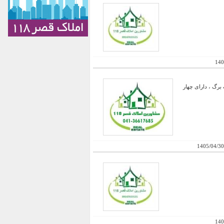
140
برگ ، دارای چهار
1405/04/30
140