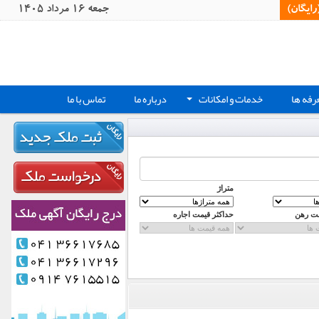
یگان)‏
جمعه 16 مرداد 1405
رفه ها
خدمات و امکانات
درباره ما
تماس با ما
+
متراژ
مت رهن
حداکثر قیمت اجاره