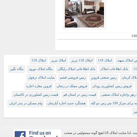
140
س املاک سهند
املاك 118
املاك 118 تبريز
املاك تبريز
املاک 118
بانک اطلاعات املاک
بانک اطلاعاتی املاک رایگان
بنگاه املاک دورود
بنگاه نگین
ملاک کرمان
زمین صنعتی قزوین
زمین فروشی قشم
سایت املاک دزفول
فروش زمین کشاورزی رودان
فروش مملک در زنجان
قزوین مغازه اجاره
رهن واجاره املاک صنعتی
قیمت زمین در استان قم
قیمت زمین کشاورزی در تاکستان
اى متراژ 190 متر زمن دو کله
هشتگرد جديد اجاره آپارتمان
وام مسکن در بندر انزلی
یز
اطلاعات موجود در این وب سایت از طریق کاربران عمومی سایت ثبت شده است. لذا سایت املاک 118هیچ گونه مسئولیتی در صحت