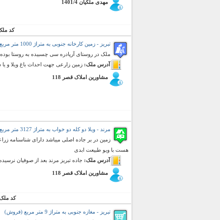
مهدی ملکیان 1401/4
کد ملک
تبریز - زمین کارخانه جنوبی به متراژ 1000 متر مربع (فروش)
ملک در روستای آرپادره سی چسبیده به روستا بوده و
آدرس ملک:
زمین زارعی جهت احداث باغ ویلا و یا س
مشاورین املاک قصر 118
مرند - ویلا دو کله دو خواب به متراژ 3127 متر مربع (فروش)
زمین در بر جاده اصلی میباشد دارای شناسنامه زراعی
هست با ویو طبیعت ابدی
آدرس ملک:
جاده تبریز مرند بعد از صوفیان نرسیده
مشاورین املاک قصر 118
کد ملک
تبریز - مغازه جنوبی به متراژ 9 متر مربع (فروش)