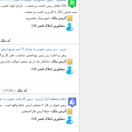
سند شش دانگ با کاربری کشت و صنعت
آدرس ملک:
شهرستان هشترود
مشاورین املاک قصر 118
کد ملک 
تبریز - زیر زمین جنوبی به متراژ 75 متر مربع (رهن و اجاره)
رهن و اجازه زیر زمین بهداشتی مناسب دفتر کار و گا
آدرس ملک:
چایکنار بعد از پل منجم حوالی جادردوز
مشاورین املاک قصر 118
کد ملک :
137291
جلفا (منطقه آزاد ارس) - زمین کارخانه جنوبی به متراژ 3200 متر مربع (
زمین فوق در فاز ٢ صنعتی ارس جلفا واقع است . مجوز بهداشتی دارد
آدرس ملک:
جلفا ارس فاز٢صنعتی
مشاورین املاک قصر 118