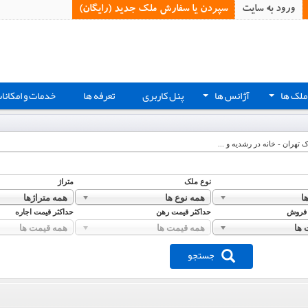
ورود به سایت
سپردن یا سفارش ملک جدید (رایگان)‏
ملک ها
آژانس ها
پنل کاربری
تعرفه ها
خدمات و امکانا
+
+
ک تهران - خانه در رشدیه و ...
نوع ملک
متراژ
ا
همه نوع ها
همه متراژها
 فروش
حداکثر قیمت رهن
حداکثر قیمت اجاره
 ها
همه قیمت ها
همه قیمت ها
جستجو