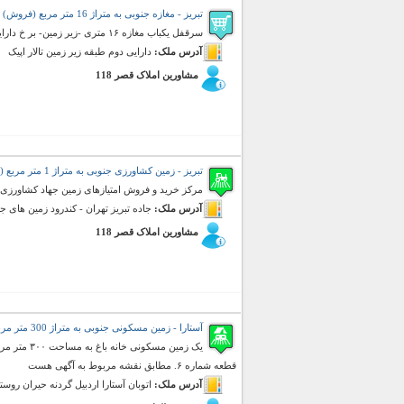
تبریز - مغازه جنوبی به متراژ 16 متر مربع (فروش)
سرقفل یکباب مغازه ۱۶ متری -زیر زمین- بر خ دارایی دوم - با سیستم گرمایش و سرمایش
آدرس ملک:
دارایی دوم طبقه زیر زمین تالار اپیک
مشاورین املاک قصر 118
تبریز - زمین کشاورزی جنوبی به متراژ 1 متر مربع (فروش)
مرکز خرید و فروش امتیازهای زمین جهاد کشاورزی کندرود با سند 
آدرس ملک:
جاده تبریز تهران - کندرود زمین های ج
مشاورین املاک قصر 118
آستارا - زمین مسکونی جنوبی به متراژ 300 متر مربع (فروش)
یک زمین مس
قطعه شماره ۶. مطابق نقشه مربوط به آگهی هست
آدرس ملک:
اتوبان آستارا اردبیل گردنه حیران رو