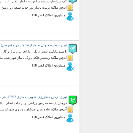
کف سرامیک شیشه شکوریت - کولر تلفن ، اب ، بر
آدرس ملک:
تربیت پاساژ نور جدید طبقه زیر زمین
مشاورین املاک قصر 118
تبریز - مغازه جنوبی به متراژ 14 متر مربع (فروش)
با سند مالکیت شش دانگ - دارای اب و برق و گاز 
آدرس ملک:
ولیعصر فلکه بزرگ پاساژ شهر شب طبق
مشاورین املاک قصر 118
تبریز - زمین کشاورزی جنوبی به متراژ 17953 متر مربع (فروش)
فروش یک قطعه زمین زراعی در بر جاده اصلی با 20 متر عرض قطعه در شارع جاده ( باند برگشتی صوفیان به تبریز )
آدرس ملک:
جاده تبریز صوفیان روبروی شهرک سرم
مشاورین املاک قصر 118