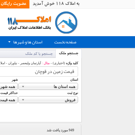
به املاک 118 خوش آمدید
عضویت رایگان
صفحه نخست
استان ها و شهرها
+
جستجو ملک
جستجو با کد ملک
کلید واژه
(اختیاری) -
مثال :
آپارتمان ولیعصر - نیاوران - املا
استان
شهر
همه استان ها
همه شهره
نوع ثبت
حداکثر قیمت
فروش
همه قیمت
949
مورد یافت شد