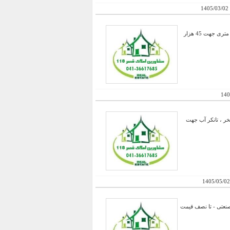
1405/03/02
فروش یک مرغداری گوشتی تمام اتوماتیک ( فول اتوماسیون ) در زمینی به مساحت 4 هکتار ، دارای چهار سالن 1400 متری جهت 45 هزار
140
 حق آبه هفتگی ، استخر ، تانکر آب جهت
1405/05/02
عرصه 15600 - سالن حدود 1500 - سند 6 دانک با کاربری صنعتی - تا نصف قیمت