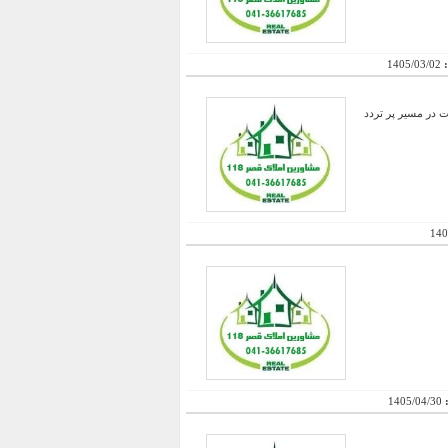
:
1405/03/02
ی شده ، دارای بالکن 45 متری با کلیه انشعابات در مسیر پر تردد
140
:
1405/04/30