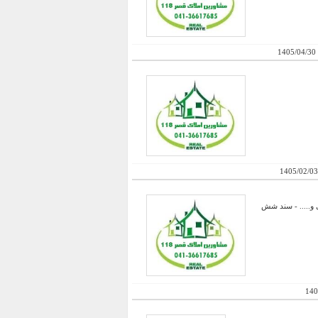
1405/04/30
1405/02/03
بهداشتی - اداری و نگهبانی و..... - سند شش
140