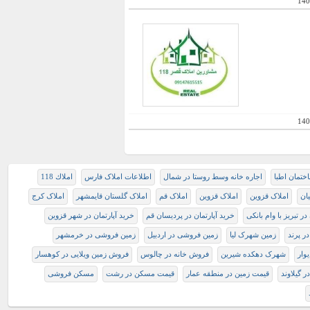
140
140
اختمان اطبا
اجاره خانه وسط روستا در شمال
اطلاعات املاک فارس
املاك 118
ان
املاک قزوین
املاک قزوین
املاک قم
املاک گلستان قایمشهر
املاک کرج
ر تبریز با وام بانکی
خرید آپارتمان در پردیسان قم
خرید آپارتمان در شهر قزوین
ر پرند
زمین شهرک لیا
زمین فروشی در اردبیل
زمین فروشی در خرمشهر
وار
شهرک دهکده شیرین
فروش خانه در چالوس
فروش زمین ویلایی در کوهسار
 گیلاوند
قیمت زمین در منطقه عمار
قیمت مسکن در رشت
مسکن فروشی