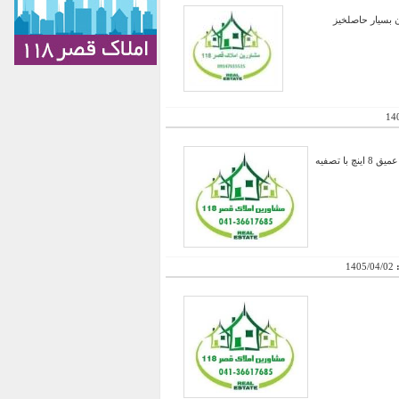
وین زنجان بسیار حاصلخیز
14
فروش 260 هکتار مجتمع کشت و صنعت ٬ دارای 150 هکتار درخت کاری از انواع سیب ٬ گلابی ٬ هلو ٬ گردو شش چاه عمیق 8 اینچ با تصفیه
:
1405/04/02