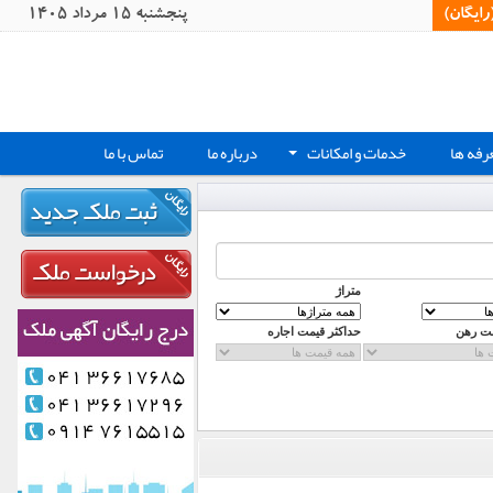
یگان)‏
پنجشنبه 15 مرداد 1405
رفه ها
خدمات و امکانات
درباره ما
تماس با ما
+
متراژ
مت رهن
حداکثر قیمت اجاره