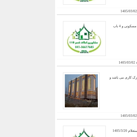
1405/03/02
فروش فوری و زیر قیمت یک تالار پذیرایی بسیار مجلل با 3550 متر عرصه و 2000 متر زیربنا شامل رستوران ؛ 2 واحد مسکونی و 4 باب
:
1405/03/02
تنظیم سند زمان تحویل 1400/12/25 ملک در مرحله نازک کاری می باشد و
1405/03/02