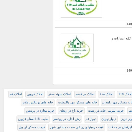
140
لیه امتیازات و
140
ملاک 118
املاک ۱۱۸
املاک در قشم
املاک سهند سقز
املاک قزوین
املاک قم
انه مسکن مهر زاهدان
خانه هاي مسكن مهر پاكدشت
خانه های دوبلکس ملایر
شت
خرید اینترنتی خانه در رشت
خرید باغ در زنجان
خرید مغازه در پردیس
ار تبریز
دیوار تهران
دیوار قم
رهن اجاره در رودسر
سایت 118استان قزوین
پارتمان در محلات
قیمت زمینهای زراعی سمت مشکین شهر
قیمت مسکن اردبیل