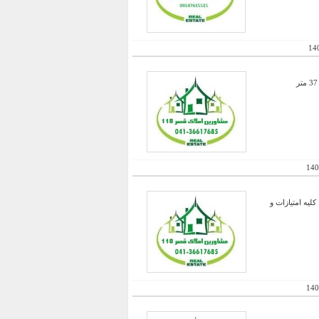
14
140
لیه امتیازات و
140