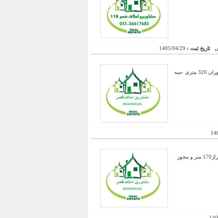
تاریخ ثبت :
1405/04/29
فروش ساختمان تجاری مسکونی در بهترین موقعیت خ استاد معین -زیرزمین تجاری 450 متر -طبقه همکف 2 باب رستوران 320 متری -سه
14
ساختمان نوساز شامل :یک باب مغازه به متراژ205 متر با بالکن و مجوز تجاری با سند ششدانگ+یک باب زیرزمین به متراژ170 متر و مجوز
140