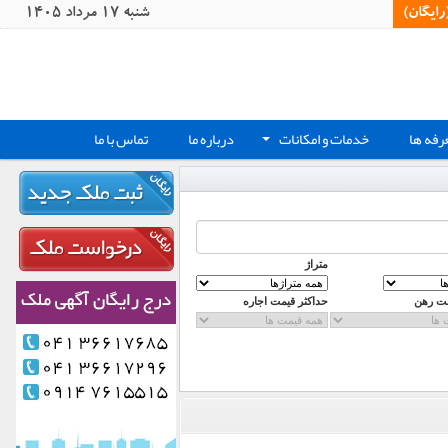
یگان)‏
شنبه 17 مرداد 1405
رفه ها
خدمات و امکانات
درباره ما
تماس با ما
+
متراژ
مت رهن
حداکثر قیمت اجاره