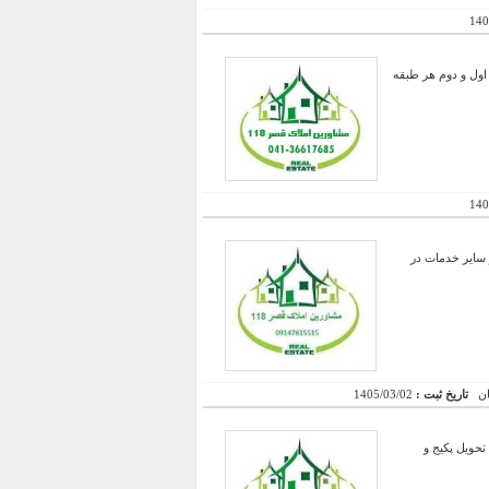
140
کونی در طبقات اول و دوم هر طبقه
140
لوکس به متراژ 3300 متر همراه با 750 متر ساختمان اداری ؛ 280 متر زیرزمین و 100 متر سایر خدمات در
تاریخ ثبت :
1405/03/02
وای فای آماده تحویل پکیج و