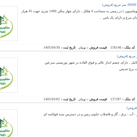
فروش یک مرغداری گوشتی تمام اتوماتیک ( فول اتوماسیون ) در زمینی به مساحت 4 هکتار ، دارای چهار سالن 1400 متری جهت 45 هزار
کد ملک :
156146
قیمت فروش :
تومان
تاریخ ثبت :
1405/04/30
امل ، دارای چشم انداز عالی و فوق العاده در شهر توریستی سرعین
ت برج تندیس
کد ملک :
137287
قیمت فروش :
تومان
تاریخ ثبت :
1405/03/02
 آب ، برق ، گاز و فاضلاب جلوی زمین و در دسترس سند قولنامه ای