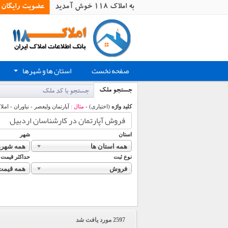
به املاک 118 خوش آمدید
عضویت رایگان
صفحه نخست
استان ها و شهرها
+
جستجو ملک
جستجو با کد ملک
کلید واژه
(اختیاری) -
مثال :
آپارتمان ولیعصر - نیاوران - املا
استان
شهر
همه استان ها
همه شهره
نوع ثبت
حداکثر قیمت
فروش
همه قیمت
2597
مورد یافت شد