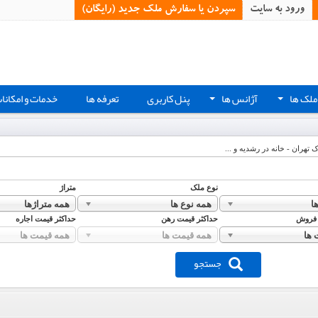
ورود به سایت
سپردن یا سفارش ملک جدید (رایگان)‏
ملک ها
آژانس ها
پنل کاربری
تعرفه ها
خدمات و امکانا
+
+
ک تهران - خانه در رشدیه و ...
نوع ملک
متراژ
ا
همه نوع ها
همه متراژها
 فروش
حداکثر قیمت رهن
حداکثر قیمت اجاره
 ها
همه قیمت ها
همه قیمت ها
جستجو