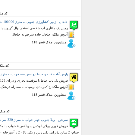
کد مل
خلخال - زمین کشاورزی جنوبی به متراژ 100000 متر مربع (فروش)
زمین یک هکتآری اب شخصی استخر نهال گردو پنجا
آدرس ملک:
خلخال جاده سرچم به خلخال
مشاورین املاک قصر 118
کد ملک
پارس آباد - خانه و حیاط دو نبش سه خواب به متراژ 256 متر مربع (فروش)
فروش یک باب حیاط با موقعیت تجاری و دارای 128 متر تجاری در همکف و دارای 200 متر مسکونی در طبقه اول
آدرس ملک:
خ کمربندی نرسیده به سه راه فرهنگیا
مشاورین املاک قصر 118
کد ملک
سرعین - ویلا جنوبی چهار خواب به متراژ 320 متر مربع (فروش)
حمام- 2 سالن پذیرایی یکی پایین و یکی بالا - 2 تا آشپزخانه - کمد دیواری و کابینت ام دی ...