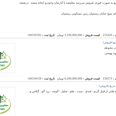
کونی خانه باغ به مساحت ۳۰۰ متر مربع به صورت فوری بفروش می‌رسد معاوضه با آپارتمان وخودرو انجام میشه . درنقشه
ستای سیج خیابان رستمیان زمین مسکونی رستمیان
 :
155420
قیمت فروش :
2,100,000,000 تومان
تاریخ ثبت :
1405/03/02
 در محوطه
ید بهشتی
 :
159273
قیمت فروش :
6,200,000,000 تومان
تاریخ ثبت :
1405/04/29
یی از قبیل گردو ، فندق ، سیب ، هلو ، شلیل ، آلوچه ، زرد آلو ، گیلاس و....