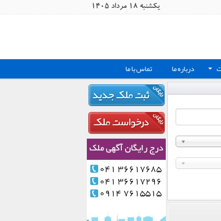
يکشنبه 18 مرداد 1405
ت
درباره ما
تماس با ما
+