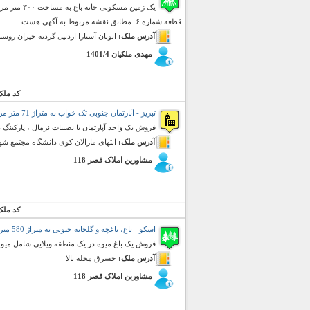
یک زمین مس
قطعه شماره ۶. مطابق نقشه مربوط به آگهی هست
آدرس ملک:
اتوبان آستارا اردبیل گردنه حیران رو
مهدی ملکیان 1401/4
کد ملک
تبریز - آپارتمان جنوبی تک خواب به متراژ 71 متر مربع (فروش)
فروش یک واحد آپارتمان با نصبیات نرمال ، پارکینگ
آدرس ملک:
انتهای مارالان کوی دانشگاه مجتمع شه
مشاورین املاک قصر 118
کد ملک
اسکو - باغ، باغچه و گلخانه جنوبی به متراژ 580 متر مربع (فروش)
فروش یک باغ میوه در یک منطقه ویلایی شامل میوه ها
آدرس ملک:
خسرق محله بالا
مشاورین املاک قصر 118