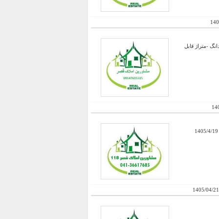
140
اری با مجوز 50 راس -دارای اتق زایمان و شیر دهی و سایر امکانات-چاه عمیق با مجوز و برق و ...-سند 6 دانگ -متراژ قابل
14
1405/04/21