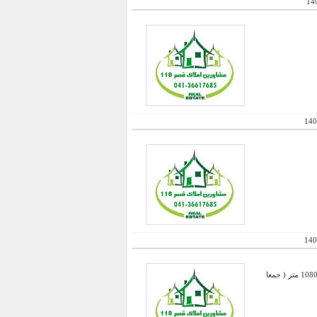
14
140
140
فروش کارخانه بهداشتی با 6300 متر عرصه - 1200 متر سالن + 1080 متر سالن دوم + دو سالن دو طبقه که هر کدام 1080 متر ( جمعا