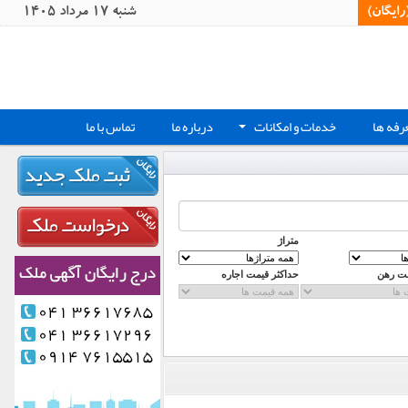
یگان)‏
شنبه 17 مرداد 1405
رفه ها
خدمات و امکانات
درباره ما
تماس با ما
+
متراژ
مت رهن
حداکثر قیمت اجاره