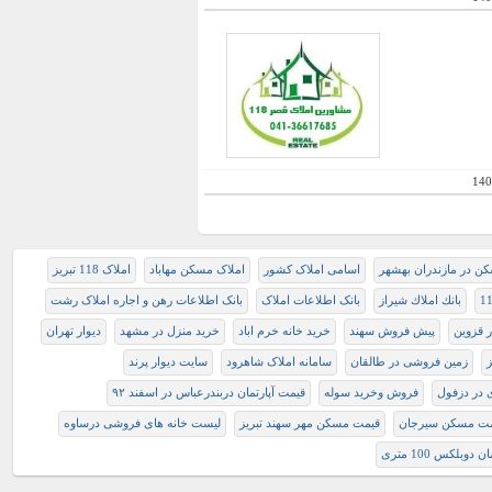
140
ن در مازندران بهشهر
اسامی املاک کشور
املاک مسکن مهاباد
املاک 118 تبریز
بانك املاك شيراز
بانک اطلاعات املاک
بانک اطلاعات رهن و اجاره املاک رشت
 قزوین
پیش فروش سهند
خرید خانه خرم اباد
خرید منزل در مشهد
دیوار تهران
ز
زمین فروشی در طالقان
سامانه املاک شاهرود
سایت دیوار پرند
 در دزفول
فروش وخرید سوله
قیمت آپارتمان دربندرعباس در اسفند ۹۲
مت مسکن سیرجان
قیمت مسکن مهر سهند تبریز
لیست خانه های فروشی درساوه
 دوبلکس 100 متری