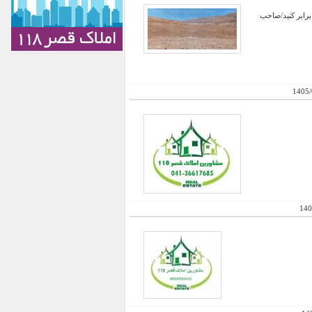
برابر کنید/صاحب
1405/
140