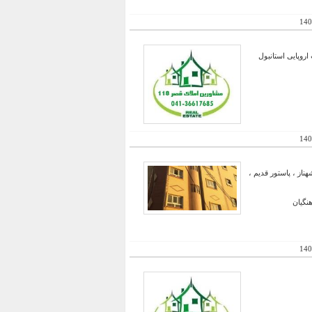
140
اروپایی استانبول
140
ز ، پاستور قدیم ،
هنگیان
140