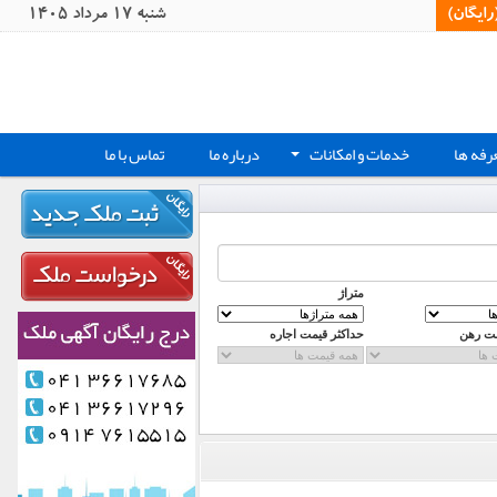
یگان)‏
شنبه 17 مرداد 1405
رفه ها
خدمات و امکانات
درباره ما
تماس با ما
+
متراژ
مت رهن
حداکثر قیمت اجاره