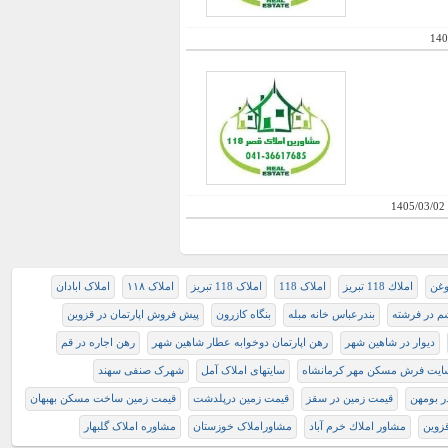
140
1405/03/02
وغن
املاك 118 تبريز
املاک 118
املاک 118 تبریز
املاک ۱۱۸
املاک ابادان
شم در فرشته
بندرعباس خانه مبله
بنگاه کازرون
پیش فروش اپارتمان در قزوین
دیوار در شاھین شھر
رهن اپارتمان دوخوابه عطار شاهین شهر
رهن اجاره در قم
ايت فرش مسكن مهر كرمانشاه
سایتهای املاک آمل
شهرک صنفی سهند
ر بومهن
قیمت زمین در سقز
قیمت زمین درپلدشت
قیمت زمین ساخت مسکن بهبهان
زوین
مشاور املاك خرم آباد
مشاوراملاک خوزستان
مشاوره املاک گلبهار