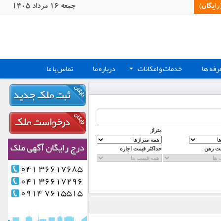
یگان)‏
جمعه 16 مرداد 1405
رفه ها
خدمات و امکانات
درباره ما
تماس با ما
+
متراژ
مت رهن
حداکثر قیمت اجاره