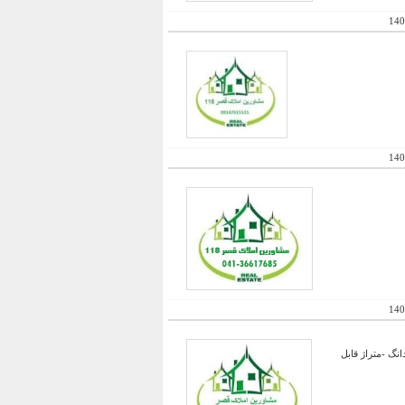
140
140
140
اری با مجوز 50 راس -دارای اتق زایمان و شیر دهی و سایر امکانات-چاه عمیق با مجوز و برق و ...-سند 6 دانگ -متراژ قابل