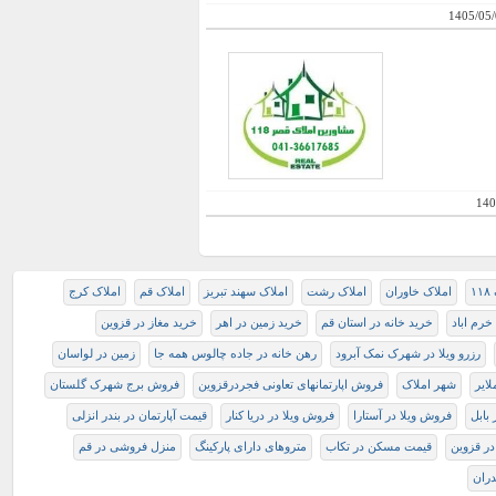
1405/05/
140
۱
املاک خاوران
املاک رشت
املاک سهند تبریز
املاک قم
املاک کرج
 خرم اباد
خرید خانه در استان قم
خرید زمین در اهر
خرید مغاز در قزوین
رزرو ویلا در شهرک نمک آبرود
رهن خانه در جاده چالوس همه جا
زمین در لواسان
ایر
شهر املاک
فروش اپارتمانهای تعاونی فجردرقزوین
فروش برج شهرک گلستان
بابل
فروش ویلا در آستارا
فروش ویلا در دریا کنار
قیمت آپارتمان در بندر انزلی
در قزوین
قیمت مسکن در تکاب
متروهای دارای پارکینگ
منزل فروشی در قم
دران