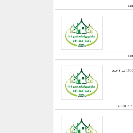
140
140
فروش کارخانه بهداشتی با 6300 متر عرصه - 1200 متر سالن + 1080 متر سالن دوم + دو سالن دو طبقه که هر کدام 1080 متر ( جمعا
1405/03/02