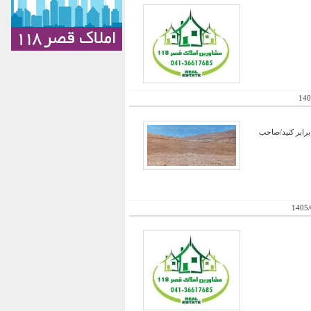
140
برابر کنید/صاحب
1405/