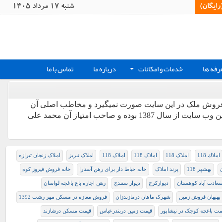
یگان)‏
شنبه 17 مرداد 1405
رفه ها
خدمات و امکانات
درباره ما
تماس با ما
+
ونه خرید و فروش ملک در این سایت صورت نمیگیرد و مخاطب اصلی آن
فروشندگان و خریداران ملک بوده و مستفیما با یکدیگر ارتباط برقرار میکنند. تاسیس این وب سایت از سال 1387 بوده و صاحب امتیاز آن محمد علی
املاك 118
املاک 118
املاک 118
املاک 118
املاک تبریز
املاک زنجان تیرازه
بهشهر 118
پرند املاک
خانه حیاط دار برای رهن آستارا
خانه فروش فیروز کوه
سعادت آباد کوهستان
ديوارکرج
دیوار سنندج
رهن اجاره باغ باغچه لواسان
هبهان فروش زمین
شهرک ماهان درمازندزان
فروش مغازه در مسکن مهر رشت 1392
مت باغچه کوچک در نیشابور
قیمت زمین دربندرعباس
قیمت مسکن درشازند